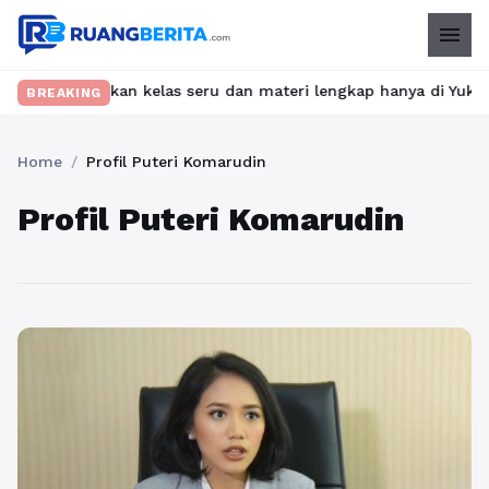
menu
et? Temukan kelas seru dan materi lengkap hanya di YukBelajar.co
BREAKING
Home
/
Profil Puteri Komarudin
Profil Puteri Komarudin