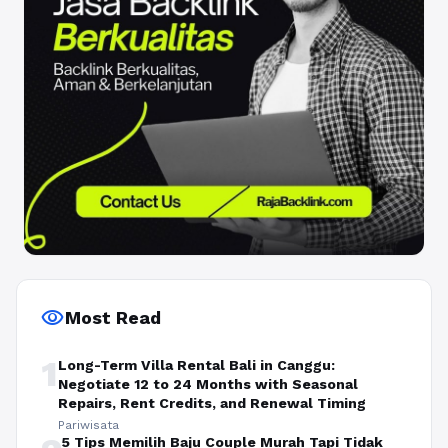
visibility
Most Read
1
Long-Term Villa Rental Bali in Canggu:
Negotiate 12 to 24 Months with Seasonal
Repairs, Rent Credits, and Renewal Timing
Pariwisata
5 Tips Memilih Baju Couple Murah Tapi Tidak