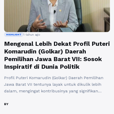
1 tahun ago
HIGHLIGHT
Mengenal Lebih Dekat Profil Puteri
Komarudin (Golkar) Daerah
Pemilihan Jawa Barat VII: Sosok
Inspiratif di Dunia Politik
Profil Puteri Komarudin (Golkar) Daerah Pemilihan
Jawa Barat VII tentunya layak untuk dikulik lebih
dalam, mengingat kontribusinya yang signifikan
dalam ranah politik. Sebagai salah satu wajah baru di
Partai Golkar, Puteri memiliki latar belakang yang
BY
mengesankan dan dedikasi yang tinggi terhadap