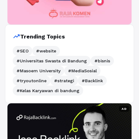
trending_up
Trending Topics
#SEO
#website
#Universitas Swasta di Bandung
#bisnis
#Masoem University
#MediaSosial
#tryoutonline
#strategi
#Backlink
#Kelas Karyawan di bandung
AD