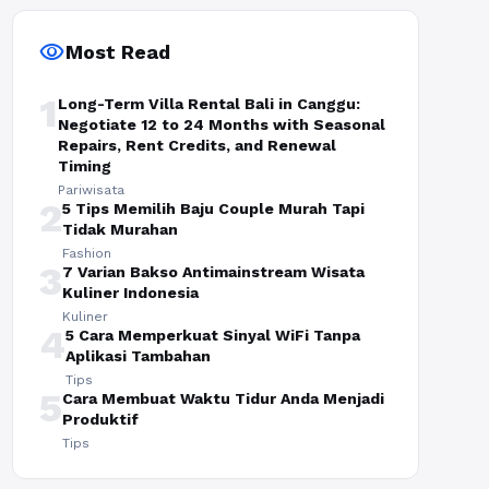
visibility
Most Read
1
Long-Term Villa Rental Bali in Canggu:
Negotiate 12 to 24 Months with Seasonal
Repairs, Rent Credits, and Renewal
Timing
Pariwisata
2
5 Tips Memilih Baju Couple Murah Tapi
Tidak Murahan
Fashion
3
7 Varian Bakso Antimainstream Wisata
Kuliner Indonesia
Kuliner
4
5 Cara Memperkuat Sinyal WiFi Tanpa
Aplikasi Tambahan
Tips
5
Cara Membuat Waktu Tidur Anda Menjadi
Produktif
Tips