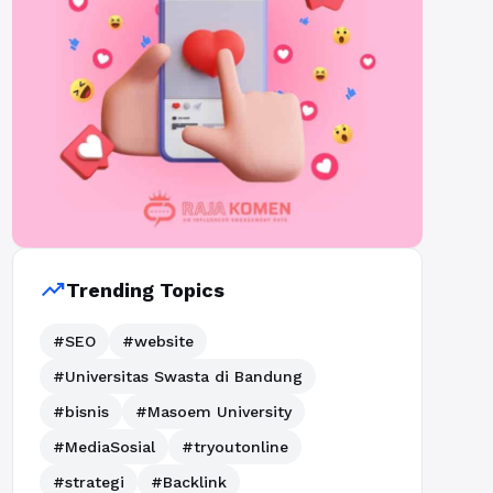
trending_up
Trending Topics
#SEO
#website
#Universitas Swasta di Bandung
#bisnis
#Masoem University
#MediaSosial
#tryoutonline
#strategi
#Backlink