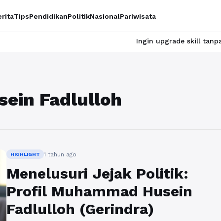
rita
Tips
Pendidikan
Politik
Nasional
Pariwisata
Ingin upgrade skill tanpa ribet? Te
ein Fadlulloh
1 tahun ago
HIGHLIGHT
Menelusuri Jejak Politik:
Profil Muhammad Husein
Fadlulloh (Gerindra)