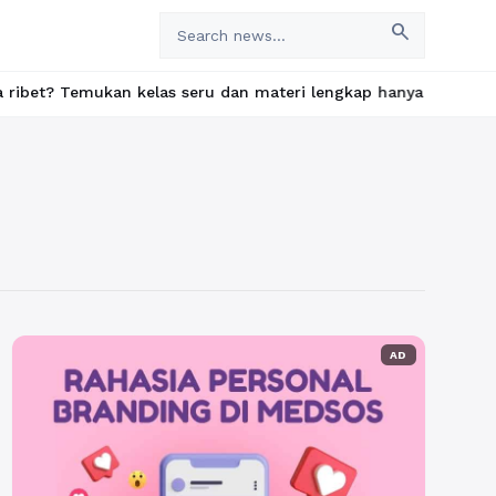
search
mukan kelas seru dan materi lengkap hanya di YukBelajar.com. Mu
AD