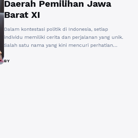
Daerah Pemilihan Jawa
Barat XI
Dalam kontestasi politik di Indonesia, setiap
individu memiliki cerita dan perjalanan yang unik.
Salah satu nama yang kini mencuri perhatian
publik adalah Muhammad Husein Fadlulloh.
Dalam artikel ini, kita akan membahas secara
BY
mendalam mengenai profil Muhammad Husein
Fadlulloh (Gerindra) Daerah Pemilihan Jawa Barat
XI, yang belakangan ini menjadi sorotan di arena
politik lokal. Sebagai seorang ...
Baca Selengkapnya