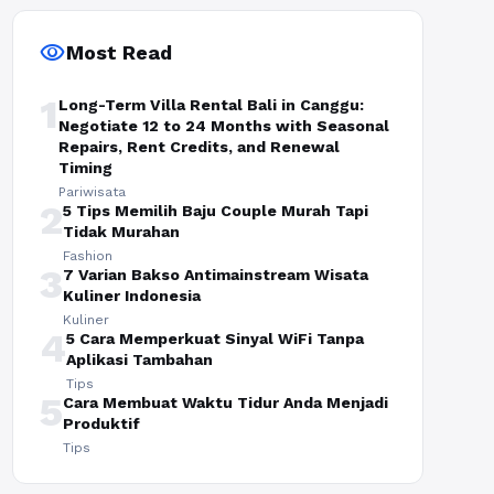
visibility
Most Read
1
Long-Term Villa Rental Bali in Canggu:
Negotiate 12 to 24 Months with Seasonal
Repairs, Rent Credits, and Renewal
Timing
Pariwisata
2
5 Tips Memilih Baju Couple Murah Tapi
Tidak Murahan
Fashion
3
7 Varian Bakso Antimainstream Wisata
Kuliner Indonesia
Kuliner
4
5 Cara Memperkuat Sinyal WiFi Tanpa
Aplikasi Tambahan
Tips
5
Cara Membuat Waktu Tidur Anda Menjadi
Produktif
Tips