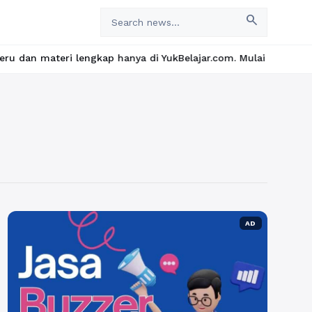
search
eri lengkap hanya di YukBelajar.com. Mulai langkah suksesmu har
AD