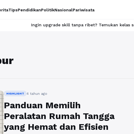
rita
Tips
Pendidikan
Politik
Nasional
Pariwisata
Ingin upgrade skill tanpa ribet? Temukan kelas seru dan mat
pur
4 tahun ago
HIGHLIGHT
Panduan Memilih
Peralatan Rumah Tangga
yang Hemat dan Efisien