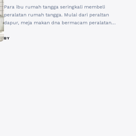
Para ibu rumah tangga seringkali membeli
peralatan rumah tangga. Mulai dari peraltan
dapur, meja makan dna bermacam peralatan
untuk membersihkan rumah. Kebutuhan alat
makan mulai dari piring, sendok, gelas dan aneka
BY
peralatan untuk menghidangkan makanan.
Memiliki rumah atau tempat tinggal dengan luas
yang terbatas membuat penghuninya menjadi
lebih kreatif. Hal ini karena pintar-pintarnya
membeli dan ...
Baca Selengkapnya