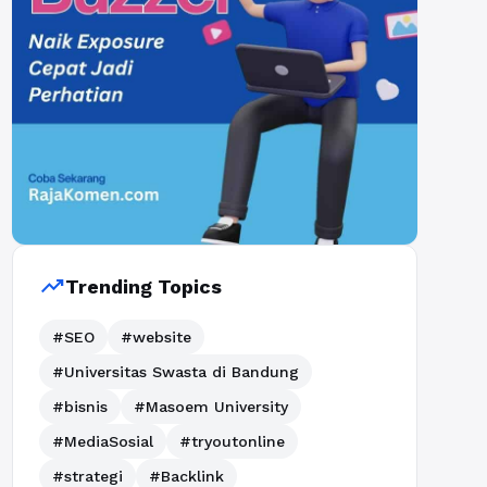
trending_up
Trending Topics
#SEO
#website
#Universitas Swasta di Bandung
#bisnis
#Masoem University
#MediaSosial
#tryoutonline
#strategi
#Backlink