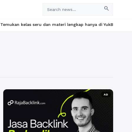
search
las seru dan materi lengkap hanya di YukBelajar.com. Mulai lang
AD