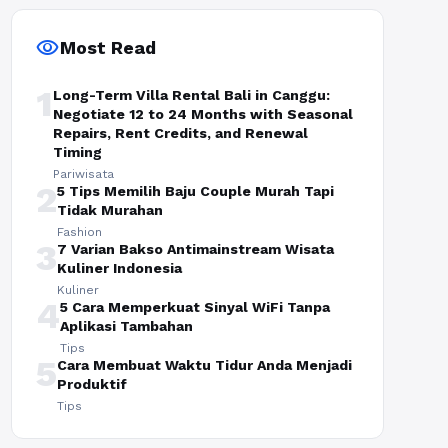
visibility
Most Read
1
Long-Term Villa Rental Bali in Canggu:
Negotiate 12 to 24 Months with Seasonal
Repairs, Rent Credits, and Renewal
Timing
Pariwisata
2
5 Tips Memilih Baju Couple Murah Tapi
Tidak Murahan
Fashion
3
7 Varian Bakso Antimainstream Wisata
Kuliner Indonesia
Kuliner
4
5 Cara Memperkuat Sinyal WiFi Tanpa
Aplikasi Tambahan
Tips
5
Cara Membuat Waktu Tidur Anda Menjadi
Produktif
Tips