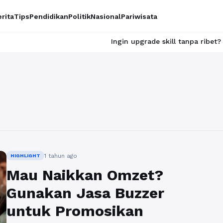
rita
Tips
Pendidikan
Politik
Nasional
Pariwisata
Ingin upgrade skill tanpa ribet? Temukan ke
1 tahun ago
HIGHLIGHT
Mau Naikkan Omzet?
Gunakan Jasa Buzzer
untuk Promosikan