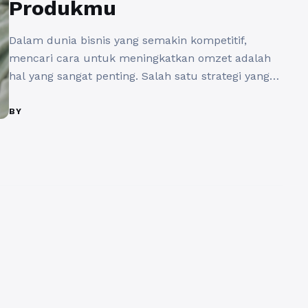
Produkmu
Dalam dunia bisnis yang semakin kompetitif,
mencari cara untuk meningkatkan omzet adalah
hal yang sangat penting. Salah satu strategi yang
mulai banyak digunakan oleh pelaku usaha adalah
memanfaatkan jasa buzzer. Di era digital saat ini,
BY
keberadaan buzzer sebagai penyebar informasi di
media sosial menjadi sangat krusial untuk
membantu produk Anda menjadi viral dan
menarik perhatian ...
Baca Selengkapnya