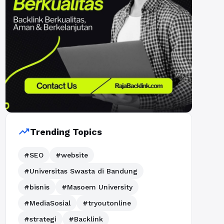
trending_up
Trending Topics
#SEO
#website
#Universitas Swasta di Bandung
#bisnis
#Masoem University
#MediaSosial
#tryoutonline
#strategi
#Backlink