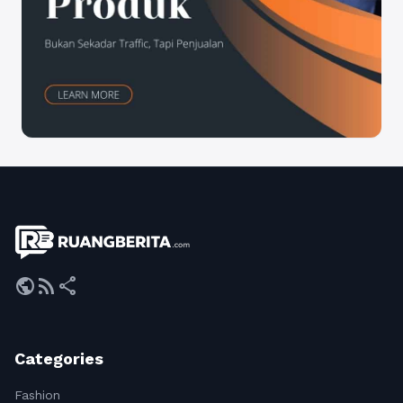
public
rss_feed
share
Categories
Fashion