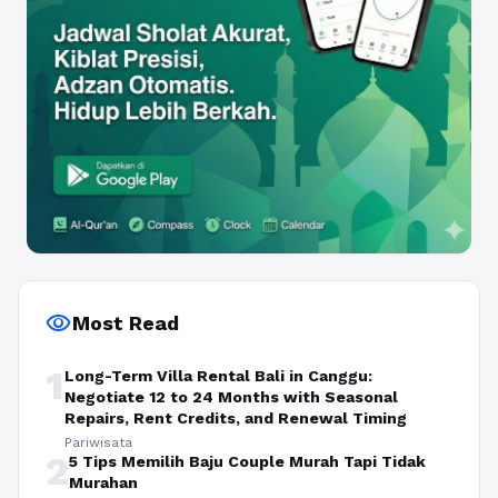
visibility
Most Read
1
Long-Term Villa Rental Bali in Canggu:
Negotiate 12 to 24 Months with Seasonal
Repairs, Rent Credits, and Renewal Timing
Pariwisata
2
5 Tips Memilih Baju Couple Murah Tapi Tidak
Murahan