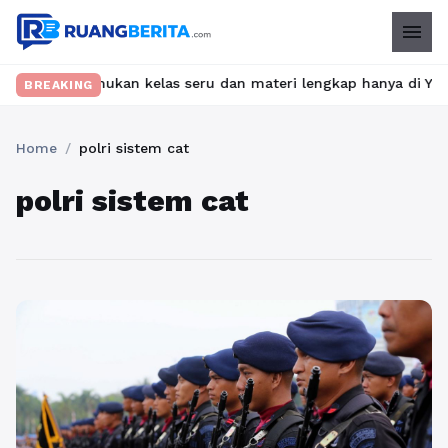
menu
bet? Temukan kelas seru dan materi lengkap hanya di YukBelajar.c
BREAKING
Home
/
polri sistem cat
polri sistem cat