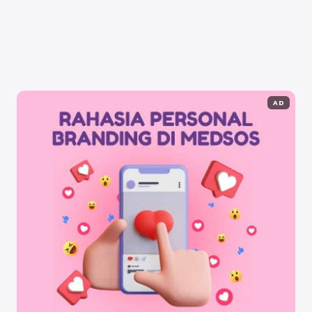
mengenai tryout POLRI, termasuk soal psikotes,
akademik, dan Tes Wawasan ...
Baca Selengkapnya
AD