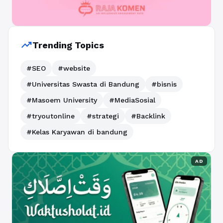
trending_up
Trending Topics
#SEO
#website
#Universitas Swasta di Bandung
#bisnis
#Masoem University
#MediaSosial
#tryoutonline
#strategi
#Backlink
#Kelas Karyawan di bandung
AD