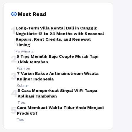
visibility
Most Read
1
Long-Term Villa Rental Bali in Canggu:
Negotiate 12 to 24 Months with Seasonal
Repairs, Rent Credits, and Renewal
Timing
Pariwisata
2
5 Tips Memilih Baju Couple Murah Tapi
Tidak Murahan
Fashion
3
7 Varian Bakso Antimainstream Wisata
Kuliner Indonesia
Kuliner
4
5 Cara Memperkuat Sinyal WiFi Tanpa
Aplikasi Tambahan
Tips
5
Cara Membuat Waktu Tidur Anda Menjadi
Produktif
Tips