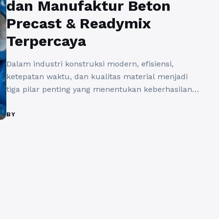
dan Manufaktur Beton
Precast & Readymix
Terpercaya
Dalam industri konstruksi modern, efisiensi,
ketepatan waktu, dan kualitas material menjadi
tiga pilar penting yang menentukan keberhasilan
proyek. Perusahaan yang mampu menyediakan
layanan konstruksi sekaligus memproduksi
BY
materialnya sendiri tentu memiliki keunggulan
kompetitif yang tidak dimiliki banyak pelaku
industri lain. Di Indonesia, PT Waskita Beton
Precast Tbk atau Waskita Precast, melalui situs
resminya waskitaprecast.co.id, telah membuktikan
...
Baca Selengkapnya