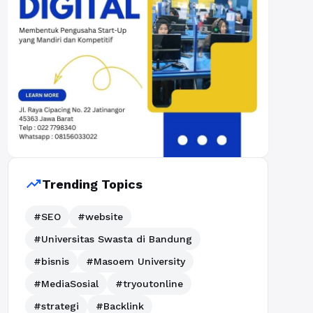
trending_up
Trending Topics
#SEO
#website
#Universitas Swasta di Bandung
#bisnis
#Masoem University
#MediaSosial
#tryoutonline
#strategi
#Backlink