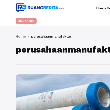
Home
Be
BREAKING
Home
/
perusahaanmanufaktur
perusahaanmanufak