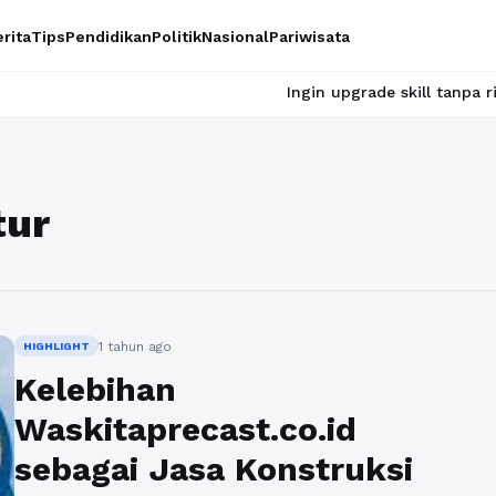
rita
Tips
Pendidikan
Politik
Nasional
Pariwisata
Ingin upgrade skill tanpa ribet? Temuk
tur
1 tahun ago
HIGHLIGHT
Kelebihan
Waskitaprecast.co.id
sebagai Jasa Konstruksi