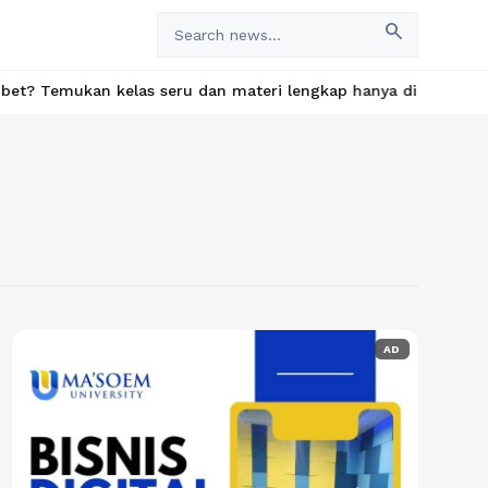
search
an kelas seru dan materi lengkap hanya di YukBelajar.com. Mulai
AD