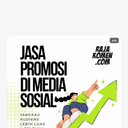
komentar atau pertanyaan, tetapi juga tentang
mendapatkan wawasan ...
Baca Selengkapnya
AD