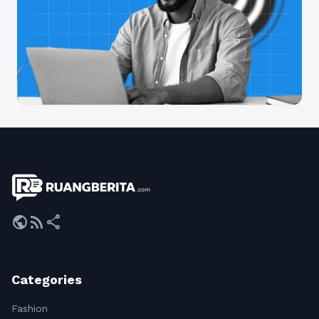
public
rss_feed
share
Categories
Fashion