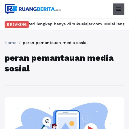
menu
dan materi lengkap hanya di YukBelajar.com. Mulai langkah sukse
BREAKING
Home
/
peran pemantauan media sosial
peran pemantauan media
sosial