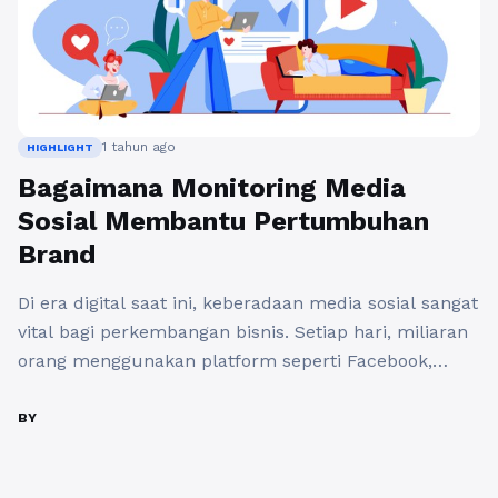
1 tahun ago
HIGHLIGHT
Bagaimana Monitoring Media
Sosial Membantu Pertumbuhan
Brand
Di era digital saat ini, keberadaan media sosial sangat
vital bagi perkembangan bisnis. Setiap hari, miliaran
orang menggunakan platform seperti Facebook,
Instagram, Twitter, dan LinkedIn. Dalam konteks ini,
peran pemantauan media sosial bisnis menjadi
BY
semakin penting. Mengelola dan memahami interaksi
di media sosial bukan hanya tentang menjawab