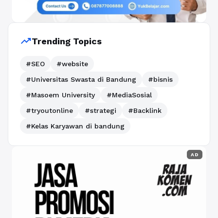
trending_up
Trending Topics
#SEO
#website
#Universitas Swasta di Bandung
#bisnis
#Masoem University
#MediaSosial
#tryoutonline
#strategi
#Backlink
#Kelas Karyawan di bandung
AD