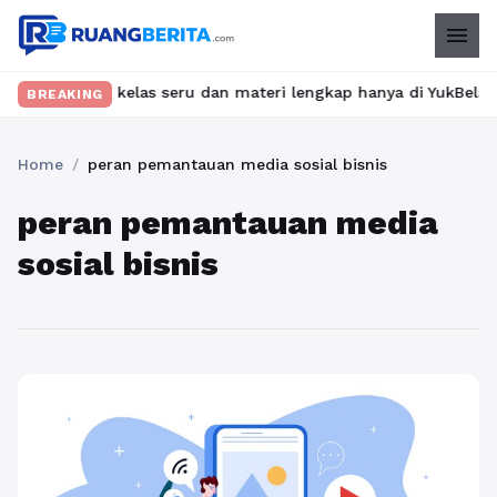
menu
Temukan kelas seru dan materi lengkap hanya di YukBelajar.com. 
BREAKING
Home
/
peran pemantauan media sosial bisnis
peran pemantauan media
sosial bisnis