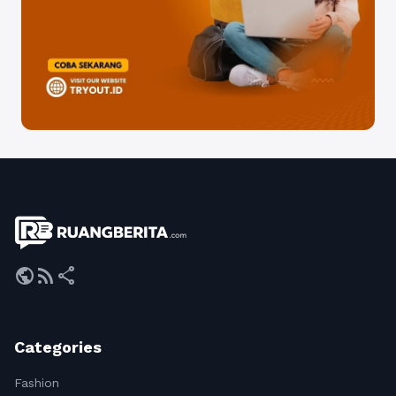
public
rss_feed
share
Categories
Fashion