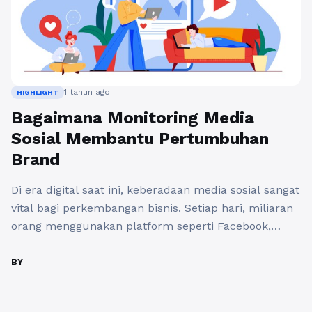
1 tahun ago
HIGHLIGHT
Bagaimana Monitoring Media
Sosial Membantu Pertumbuhan
Brand
Di era digital saat ini, keberadaan media sosial sangat
vital bagi perkembangan bisnis. Setiap hari, miliaran
orang menggunakan platform seperti Facebook,
Instagram, Twitter, dan LinkedIn. Dalam konteks ini,
peran pemantauan media sosial bisnis menjadi
BY
semakin penting. Mengelola dan memahami interaksi
di media sosial bukan hanya tentang menjawab