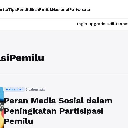
rita
Tips
Pendidikan
Politik
Nasional
Pariwisata
Ingin upgrade skill tanpa ribet? Te
asiPemilu
2 tahun ago
HIGHLIGHT
Peran Media Sosial dalam
Peningkatan Partisipasi
Pemilu