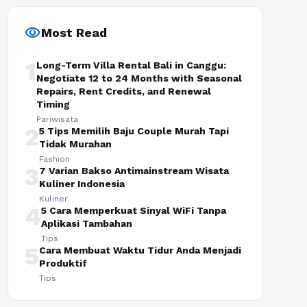
visibility
Most Read
1
Long-Term Villa Rental Bali in Canggu:
Negotiate 12 to 24 Months with Seasonal
Repairs, Rent Credits, and Renewal
Timing
Pariwisata
2
5 Tips Memilih Baju Couple Murah Tapi
Tidak Murahan
Fashion
3
7 Varian Bakso Antimainstream Wisata
Kuliner Indonesia
Kuliner
4
5 Cara Memperkuat Sinyal WiFi Tanpa
Aplikasi Tambahan
Tips
5
Cara Membuat Waktu Tidur Anda Menjadi
Produktif
Tips