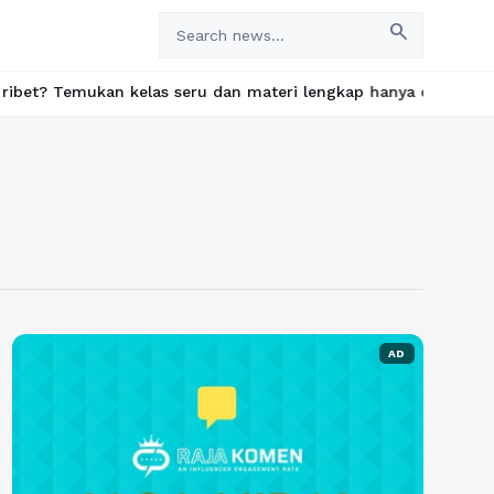
search
mukan kelas seru dan materi lengkap hanya di YukBelajar.com. Mul
AD