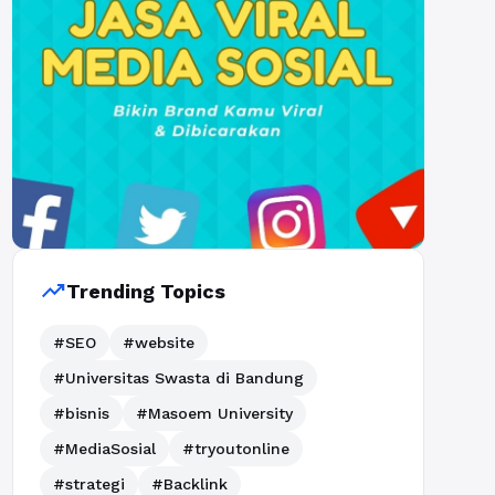
trending_up
Trending Topics
#SEO
#website
#Universitas Swasta di Bandung
#bisnis
#Masoem University
#MediaSosial
#tryoutonline
#strategi
#Backlink