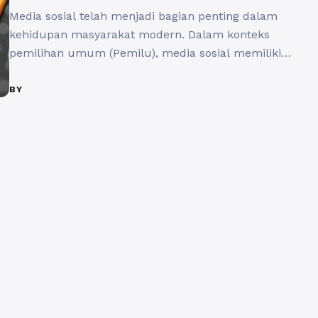
Media sosial telah menjadi bagian penting dalam
kehidupan masyarakat modern. Dalam konteks
pemilihan umum (Pemilu), media sosial memiliki
peran yang signifikan dalam meningkatkan
partisipasi masyarakat. Dengan semakin luasnya
BY
penetrasi internet dan penggunaan media sosial di
Indonesia, peran media sosial dalam pemilu
menjadi semakin vital. Pada pemilu, media sosial
memiliki peran penting dalam menyebarkan
informasi terkait ...
Baca Selengkapnya