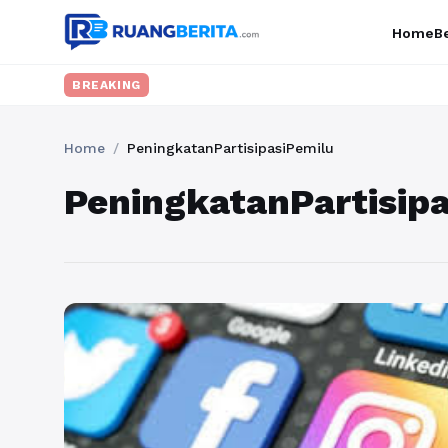
Home
Be
BREAKING
Home
/
PeningkatanPartisipasiPemilu
PeningkatanPartisip