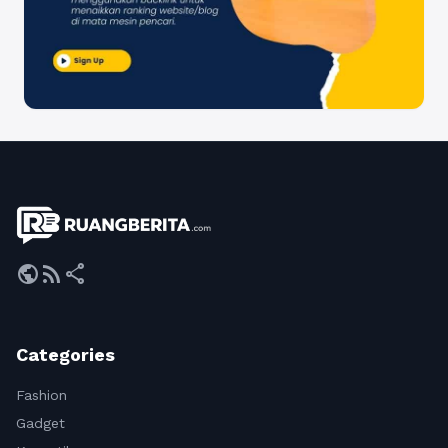
public
rss_feed
share
Categories
Fashion
Gadget