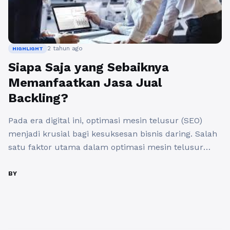
2 tahun ago
HIGHLIGHT
Siapa Saja yang Sebaiknya
Memanfaatkan Jasa Jual
Backling?
Pada era digital ini, optimasi mesin telusur (SEO)
menjadi krusial bagi kesuksesan bisnis daring. Salah
satu faktor utama dalam optimasi mesin telusur
adalah backlink. Backlink adalah tautan dari sebuah
halaman web lain ke halaman web Anda. Dalam
BY
dunia online, jasa jual backlink menjadi semakin
populer sebagai salah satu strategi untuk
meningkatkan peringkat SEO sebuah situs ...
Baca
Selengkapnya