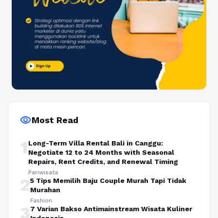
visibility
Most Read
1
Long-Term Villa Rental Bali in Canggu:
Negotiate 12 to 24 Months with Seasonal
Repairs, Rent Credits, and Renewal Timing
Pariwisata
2
5 Tips Memilih Baju Couple Murah Tapi Tidak
Murahan
Fashion
3
7 Varian Bakso Antimainstream Wisata Kuliner
Indonesia