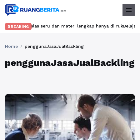
menu
ukan kelas seru dan materi lengkap hanya di YukBelajar.com. Mul
BREAKING
Home
/
penggunaJasaJualBackling
penggunaJasaJualBackling