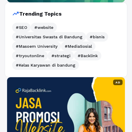
trending_up
Trending Topics
#SEO
#website
#Universitas Swasta di Bandung
#bisnis
#Masoem University
#MediaSosial
#tryoutonline
#strategi
#Backlink
#Kelas Karyawan di bandung
AD