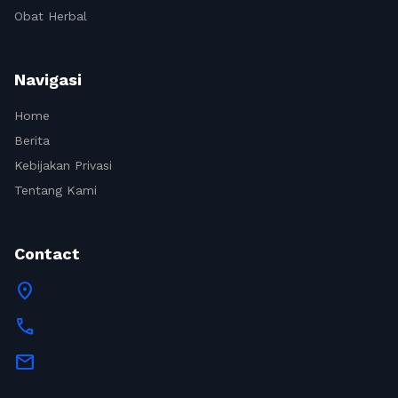
Obat Herbal
Navigasi
Home
Berita
Kebijakan Privasi
Tentang Kami
Contact
location_on
call
mail