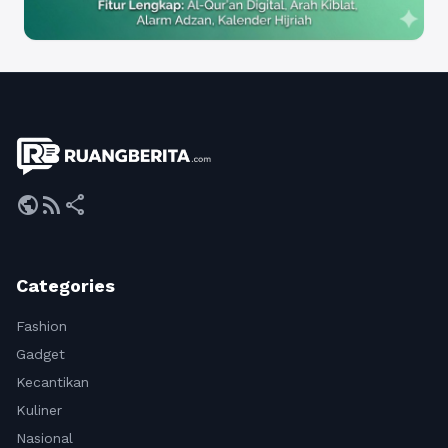
public
rss_feed
share
Categories
Fashion
Gadget
Kecantikan
Kuliner
Nasional