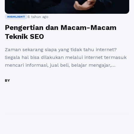
6 tahun ago
HIGHLIGHT
Pengertian dan Macam-Macam
Teknik SEO
Zaman sekarang siapa yang tidak tahu internet?
Segala hal bisa dilakukan melalui internet termasuk
mencari informasi, jual beli, belajar mengajar,
bekerja, dan sebagainya. Di internet juga terdapat
internet marketing yang berguna untuk memasarkan
BY
segala sesuatu melalui internet. Ada banyak sekali
metode internet marketing yang dapat digunakan
terutama untuk bisnis online salah satunya yaitu
SEO atau ...
Baca Selengkapnya