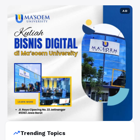
AD
trending_up
Trending Topics