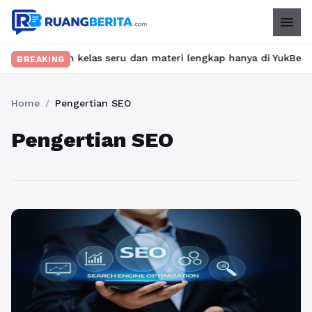
menu
Temukan kelas seru dan materi lengkap hanya di YukBelajar.com. 
BREAKING
Home
/
Pengertian SEO
Pengertian SEO