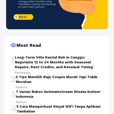
visibility
Most Read
1
Long-Term Villa Rental Bali in Canggu:
Negotiate 12 to 24 Months with Seasonal
Repairs, Rent Credits, and Renewal Timing
Pariwisata
2
5 Tips Memilih Baju Couple Murah Tapi Tidak
Murahan
Fashion
3
7 Varian Bakso Antimainstream Wisata Kuliner
Indonesia
Kuliner
4
5 Cara Memperkuat Sinyal WiFi Tanpa Aplikasi
Tambahan