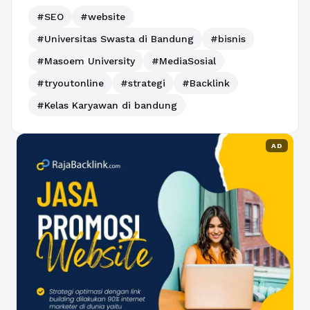
#SEO
#website
#Universitas Swasta di Bandung
#bisnis
#Masoem University
#MediaSosial
#tryoutonline
#strategi
#Backlink
#Kelas Karyawan di bandung
AD