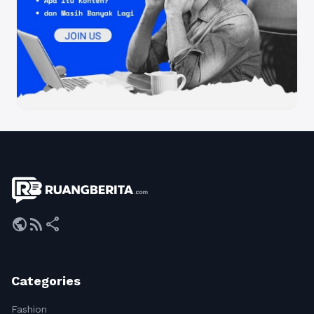
public
rss_feed
share
Categories
Fashion