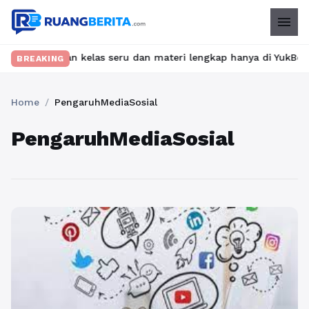
menu
 Temukan kelas seru dan materi lengkap hanya di YukBelajar.com. 
BREAKING
Home
/
PengaruhMediaSosial
PengaruhMediaSosial