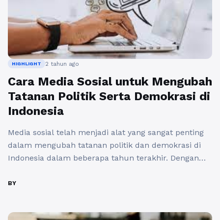
2 tahun ago
HIGHLIGHT
Cara Media Sosial untuk Mengubah
Tatanan Politik Serta Demokrasi di
Indonesia
Media sosial telah menjadi alat yang sangat penting
dalam mengubah tatanan politik dan demokrasi di
Indonesia dalam beberapa tahun terakhir. Dengan
menggunakan platform seperti Facebook, Twitter,
dan Instagram, masyarakat memiliki akses yang lebih
BY
besar untuk berpartisipasi dalam diskusi politik,
memperoleh informasi, dan melibatkan diri dalam