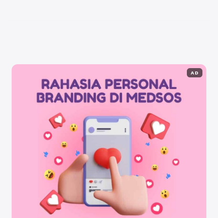
kampanye politik. Dalam artikel ini, kita akan mengulas
pengaruh media sosial menjelang pemilu, terutama dalam
konteks kampanye media sosial. Kampanye media sosial
telah menjadi salah satu strategi ...
Baca Selengkapnya
AD