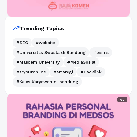
trending_up
Trending Topics
#SEO
#website
#Universitas Swasta di Bandung
#bisnis
#Masoem University
#MediaSosial
#tryoutonline
#strategi
#Backlink
#Kelas Karyawan di bandung
AD