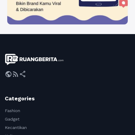
public
rss_feed
share
Categories
Fashion
Gadget
Kecantikan