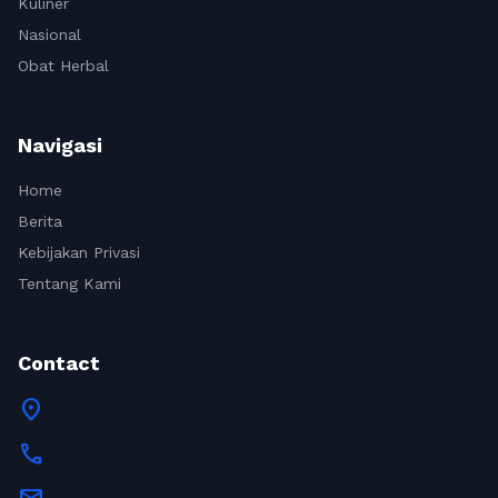
Kuliner
Nasional
Obat Herbal
Navigasi
Home
Berita
Kebijakan Privasi
Tentang Kami
Contact
location_on
call