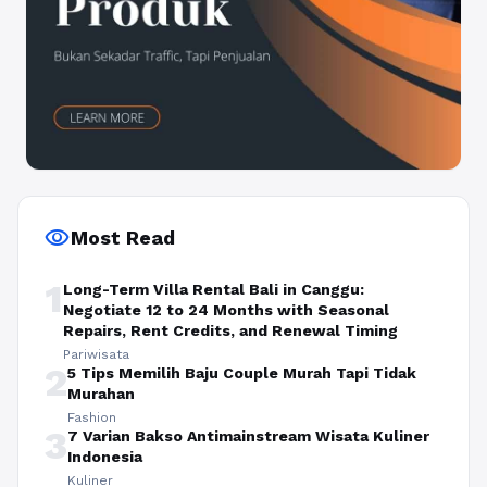
visibility
Most Read
1
Long-Term Villa Rental Bali in Canggu:
Negotiate 12 to 24 Months with Seasonal
Repairs, Rent Credits, and Renewal Timing
Pariwisata
2
5 Tips Memilih Baju Couple Murah Tapi Tidak
Murahan
Fashion
3
7 Varian Bakso Antimainstream Wisata Kuliner
Indonesia
Kuliner