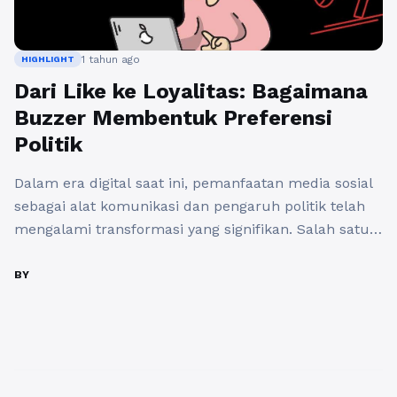
1 tahun ago
HIGHLIGHT
Dari Like ke Loyalitas: Bagaimana
Buzzer Membentuk Preferensi
Politik
Dalam era digital saat ini, pemanfaatan media sosial
sebagai alat komunikasi dan pengaruh politik telah
mengalami transformasi yang signifikan. Salah satu
fenomena yang patut dicermati adalah munculnya
buzzer dalam konteks politik. Buzzer, individu atau
BY
kelompok yang aktif mempromosikan opini, produk,
atau sosok tertentu di media sosial, telah menjadi
salah satu penggerak utama dalam membentuk
preferensi ...
Baca Selengkapnya