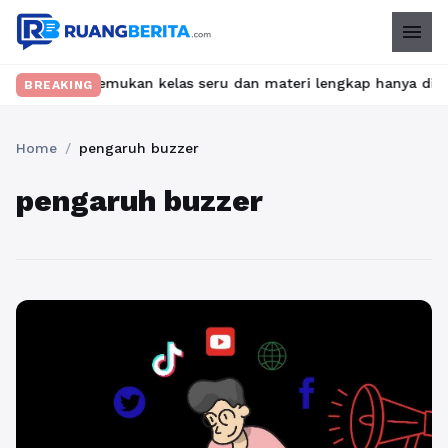
menu
a ribet? Temukan kelas seru dan materi lengkap hanya di YukBelaj
BREAKING
Home
/
pengaruh buzzer
pengaruh buzzer