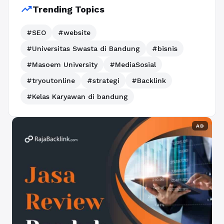
trending_up
Trending Topics
#SEO
#website
#Universitas Swasta di Bandung
#bisnis
#Masoem University
#MediaSosial
#tryoutonline
#strategi
#Backlink
#Kelas Karyawan di bandung
AD