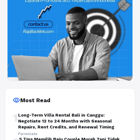
visibility
Most Read
1
Long-Term Villa Rental Bali in Canggu:
Negotiate 12 to 24 Months with Seasonal
Repairs, Rent Credits, and Renewal Timing
Pariwisata
5 Tips Memilih Baju Couple Murah Tapi Tidak