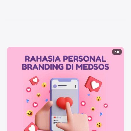
kualifikasi pendidik, manfaat akademik berupa
transfer pengetahuan praktis, serta relevansi
perkembangan keilmuan modern melalui riset
berbasis sejarah dan ...
Baca Selengkapnya
AD