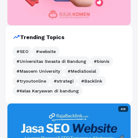
trending_up
Trending Topics
#SEO
#website
#Universitas Swasta di Bandung
#bisnis
#Masoem University
#MediaSosial
#tryoutonline
#strategi
#Backlink
#Kelas Karyawan di bandung
AD