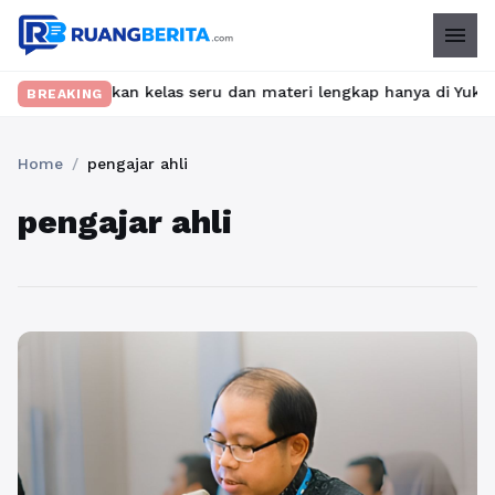
menu
t? Temukan kelas seru dan materi lengkap hanya di YukBelajar.co
BREAKING
Home
/
pengajar ahli
pengajar ahli