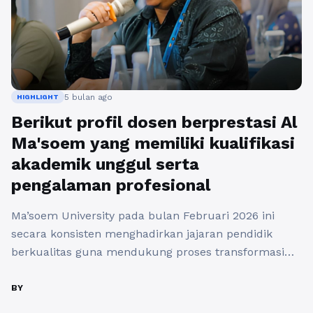
5 bulan ago
HIGHLIGHT
Berikut profil dosen berprestasi Al
Ma'soem yang memiliki kualifikasi
akademik unggul serta
pengalaman profesional
Ma’soem University pada bulan Februari 2026 ini
secara konsisten menghadirkan jajaran pendidik
berkualitas guna mendukung proses transformasi
pendidikan tinggi di wilayah Jawa Barat bagi seluruh
mahasiswa. Kehadiran figur dosen berprestasi ini
BY
sangat penting karena memiliki urgensi topik