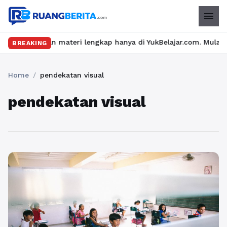
menu
seru dan materi lengkap hanya di YukBelajar.com. Mulai langkah 
BREAKING
Home
/
pendekatan visual
pendekatan visual