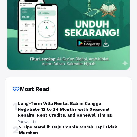
visibility
Most Read
1
Long-Term Villa Rental Bali in Canggu:
Negotiate 12 to 24 Months with Seasonal
Repairs, Rent Credits, and Renewal Timing
Pariwisata
2
5 Tips Memilih Baju Couple Murah Tapi Tidak
Murahan