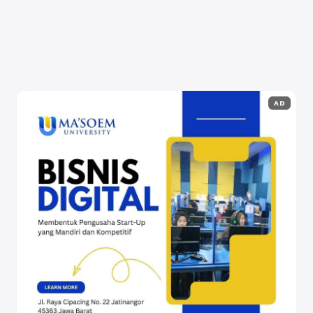
anak-anak, serta tantangan yang mungkin muncul
dalam proses tersebut. Pendekatan ...
Baca
Selengkapnya
AD