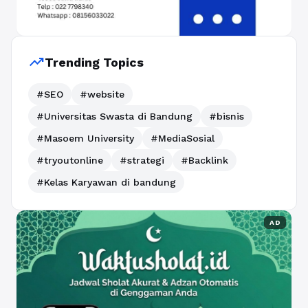
trending_up
Trending Topics
#SEO
#website
#Universitas Swasta di Bandung
#bisnis
#Masoem University
#MediaSosial
#tryoutonline
#strategi
#Backlink
#Kelas Karyawan di bandung
AD