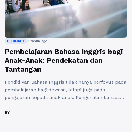
3 tahun ago
HIGHLIGHT
Pembelajaran Bahasa Inggris bagi
Anak-Anak: Pendekatan dan
Tantangan
Pendidikan Bahasa Inggris tidak hanya berfokus pada
pembelajaran bagi dewasa, tetapi juga pada
pengajaran kepada anak-anak. Pengenalan bahasa
Inggris sejak usia dini menjadi semakin penting
dalam era globalisasi ini. Artikel ini akan mengulas
BY
pendekatan khusus yang diterapkan dalam program
studi Pendidikan Bahasa Inggris untuk mengajar