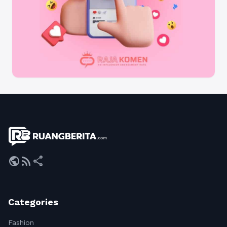
public
rss_feed
share
Categories
Fashion