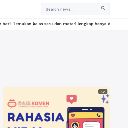
search
kan kelas seru dan materi lengkap hanya di YukBelajar.com. Mulai
AD