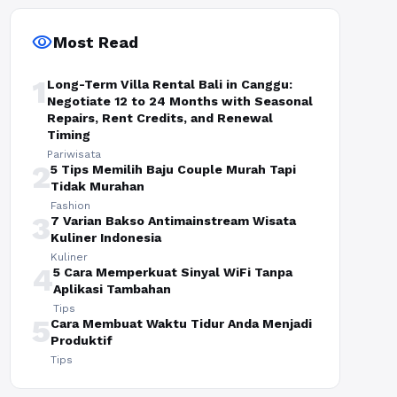
visibility
Most Read
1
Long-Term Villa Rental Bali in Canggu:
Negotiate 12 to 24 Months with Seasonal
Repairs, Rent Credits, and Renewal
Timing
Pariwisata
2
5 Tips Memilih Baju Couple Murah Tapi
Tidak Murahan
Fashion
3
7 Varian Bakso Antimainstream Wisata
Kuliner Indonesia
Kuliner
4
5 Cara Memperkuat Sinyal WiFi Tanpa
Aplikasi Tambahan
Tips
5
Cara Membuat Waktu Tidur Anda Menjadi
Produktif
Tips