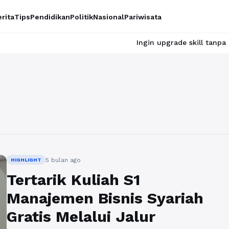
rita
Tips
Pendidikan
Politik
Nasional
Pariwisata
Ingin upgrade skill tanpa ribet? Temu
5 bulan ago
HIGHLIGHT
Tertarik Kuliah S1
Manajemen Bisnis Syariah
Gratis Melalui Jalur