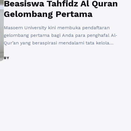
Beasiswa Tahfidz Al Quran
Gelombang Pertama
Masoem University kini membuka pendaftaran
gelombang pertama bagi Anda para penghafal Al-
Qur’an yang beraspirasi mendalami tata kelola
niaga Islami melalui program studi Manajemen
Bisnis Syariah S1 dengan skema beasiswa penuh.
BY
Program ini sangat krusial guna melahirkan
wirausahawan berintegritas, memberikan manfaat
penguasaan manajemen berbasis syariat, serta
relevansi keilmuan ekonomi Islam modern dalam
menjawab tantangan global yang ...
Baca
Selengkapnya