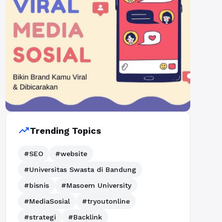
trending_up
Trending Topics
#SEO
#website
#Universitas Swasta di Bandung
#bisnis
#Masoem University
#MediaSosial
#tryoutonline
#strategi
#Backlink