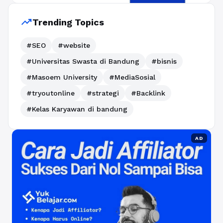
trending_up
Trending Topics
#SEO
#website
#Universitas Swasta di Bandung
#bisnis
#Masoem University
#MediaSosial
#tryoutonline
#strategi
#Backlink
#Kelas Karyawan di bandung
AD