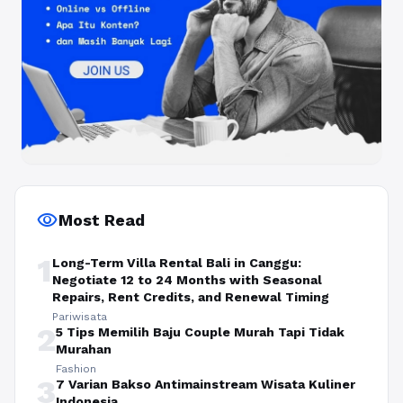
visibility
Most Read
1
Long-Term Villa Rental Bali in Canggu:
Negotiate 12 to 24 Months with Seasonal
Repairs, Rent Credits, and Renewal Timing
Pariwisata
2
5 Tips Memilih Baju Couple Murah Tapi Tidak
Murahan
Fashion
3
7 Varian Bakso Antimainstream Wisata Kuliner
Indonesia