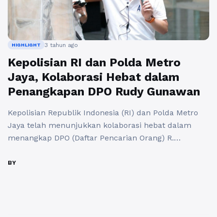
3 tahun ago
HIGHLIGHT
Kepolisian RI dan Polda Metro
Jaya, Kolaborasi Hebat dalam
Penangkapan DPO Rudy Gunawan
Kepolisian Republik Indonesia (RI) dan Polda Metro
Jaya telah menunjukkan kolaborasi hebat dalam
menangkap DPO (Daftar Pencarian Orang) R.
Gunawan, seorang penipu ulung yang selama tiga
tahun menjadi buronan di luar negeri. Keberhasilan
BY
penangkapan ini merupakan kabar baik bagi para
korban penipuan yang telah menjadi korbannya.
Penipuan yang dilakukan oleh R. Gunawan ini
melibatkan sekolah ...
Baca Selengkapnya