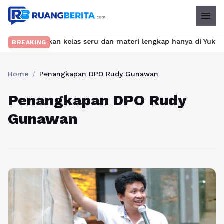
menu
t? Temukan kelas seru dan materi lengkap hanya di YukBelajar.com
BREAKING
Home
/
Penangkapan DPO Rudy Gunawan
Penangkapan DPO Rudy
Gunawan