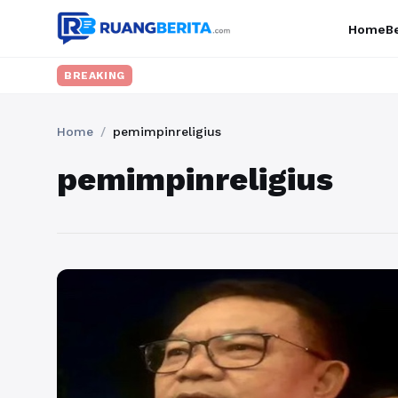
Home
Be
BREAKING
Home
/
pemimpinreligius
pemimpinreligius