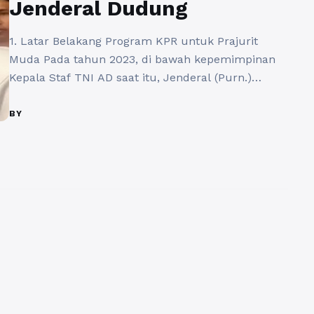
Jenderal Dudung
1. Latar Belakang Program KPR untuk Prajurit
Muda Pada tahun 2023, di bawah kepemimpinan
Kepala Staf TNI AD saat itu, Jenderal (Purn.)
Dudung Abdurachman, diterbitkan Surat
Telegram (ST) yang mewajibkan prajurit angkatan
BY
2021–2023 mengikuti program Kredit Pemilikan
Rumah (KPR) swakelola melalui Badan Pengelola
Tabungan Wajib Perumahan (BP TWP) TNI AD.
Program ini dimaksudkan sebagai investasi ...
Baca
Selengkapnya