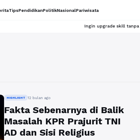
rita
Tips
Pendidikan
Politik
Nasional
Pariwisata
Ingin upgrade skill tanpa ribet? Te
12 bulan ago
HIGHLIGHT
Fakta Sebenarnya di Balik
Masalah KPR Prajurit TNI
AD dan Sisi Religius