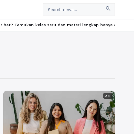
search
mukan kelas seru dan materi lengkap hanya di YukBelajar.com. Mu
AD