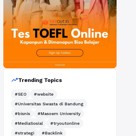
trending_up
Trending Topics
#SEO
#website
#Universitas Swasta di Bandung
#bisnis
#Masoem University
#MediaSosial
#tryoutonline
#strategi
#Backlink