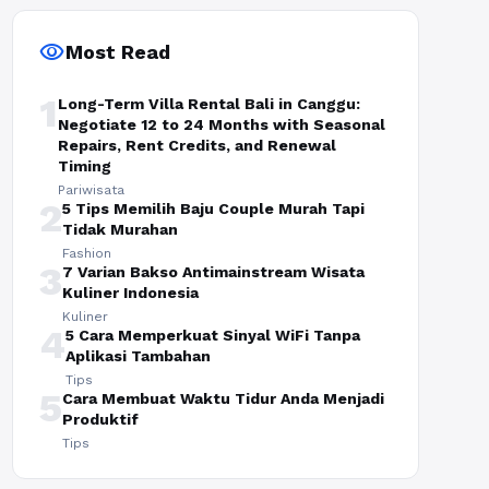
visibility
Most Read
1
Long-Term Villa Rental Bali in Canggu:
Negotiate 12 to 24 Months with Seasonal
Repairs, Rent Credits, and Renewal
Timing
Pariwisata
2
5 Tips Memilih Baju Couple Murah Tapi
Tidak Murahan
Fashion
3
7 Varian Bakso Antimainstream Wisata
Kuliner Indonesia
Kuliner
4
5 Cara Memperkuat Sinyal WiFi Tanpa
Aplikasi Tambahan
Tips
5
Cara Membuat Waktu Tidur Anda Menjadi
Produktif
Tips