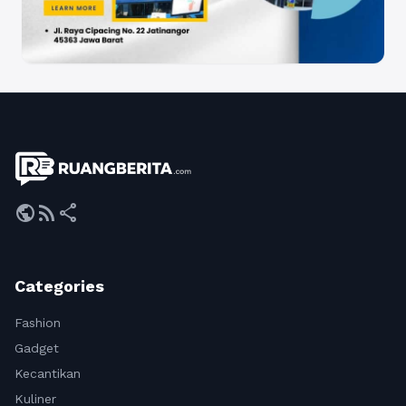
public
rss_feed
share
Categories
Fashion
Gadget
Kecantikan
Kuliner