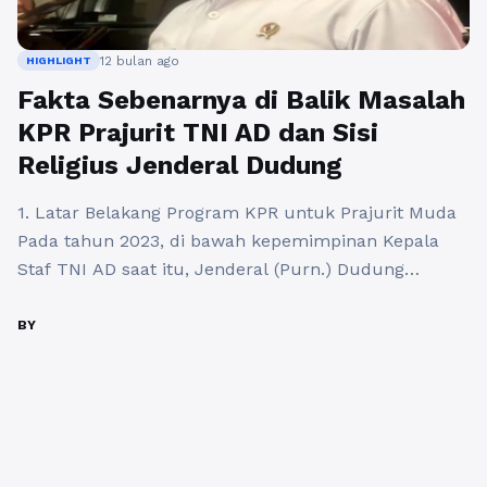
12 bulan ago
HIGHLIGHT
Fakta Sebenarnya di Balik Masalah
KPR Prajurit TNI AD dan Sisi
Religius Jenderal Dudung
1. Latar Belakang Program KPR untuk Prajurit Muda
Pada tahun 2023, di bawah kepemimpinan Kepala
Staf TNI AD saat itu, Jenderal (Purn.) Dudung
Abdurachman, diterbitkan Surat Telegram (ST) yang
mewajibkan prajurit angkatan 2021–2023 mengikuti
BY
program Kredit Pemilikan Rumah (KPR) swakelola
melalui Badan Pengelola Tabungan Wajib Perumahan
(BP TWP) TNI AD. Program ini dimaksudkan sebagai
investasi ...
Baca Selengkapnya