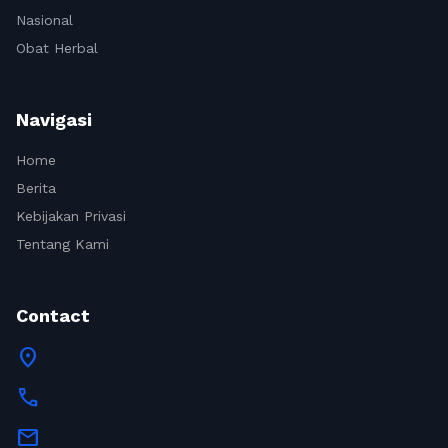
Nasional
Obat Herbal
Navigasi
Home
Berita
Kebijakan Privasi
Tentang Kami
Contact
location_on
call
mail