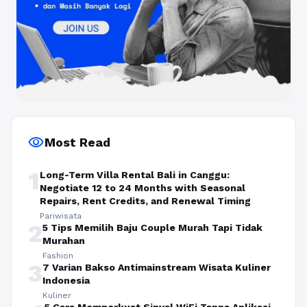
visibility
Most Read
1
Long-Term Villa Rental Bali in Canggu:
Negotiate 12 to 24 Months with Seasonal
Repairs, Rent Credits, and Renewal Timing
Pariwisata
2
5 Tips Memilih Baju Couple Murah Tapi Tidak
Murahan
Fashion
3
7 Varian Bakso Antimainstream Wisata Kuliner
Indonesia
Kuliner