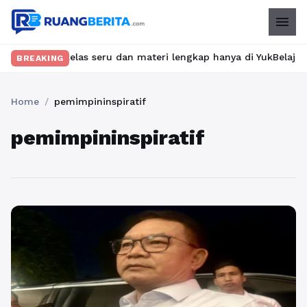
menu
mukan kelas seru dan materi lengkap hanya di YukBelajar.com. Mul
BREAKING
Home
/
pemimpininspiratif
pemimpininspiratif