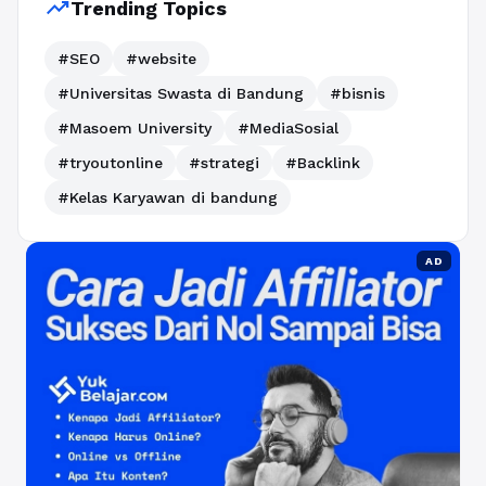
trending_up
Trending Topics
#SEO
#website
#Universitas Swasta di Bandung
#bisnis
#Masoem University
#MediaSosial
#tryoutonline
#strategi
#Backlink
#Kelas Karyawan di bandung
AD