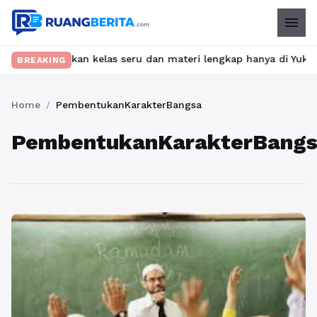
menu
? Temukan kelas seru dan materi lengkap hanya di YukBelajar.com
BREAKING
Home
/
PembentukanKarakterBangsa
PembentukanKarakterBang