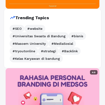
trending_up
Trending Topics
#SEO
#website
#Universitas Swasta di Bandung
#bisnis
#Masoem University
#MediaSosial
#tryoutonline
#strategi
#Backlink
#Kelas Karyawan di bandung
AD