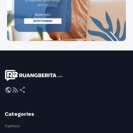
public
rss_feed
share
Categories
Fashion