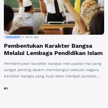
2 tahun ago
HIGHLIGHT
Pembentukan Karakter Bangsa
Melalui Lembaga Pendidikan Islam
Pembentukan karakter bangsa merupakan hal yang
sangat penting dalam membangun sebuah negara.
Karakter bangsa yang kuat akan menjadi pondasi
yang kokoh dalam menghadapi berbagai tantangan
yang dihadapi oleh bangsa. Salah satu lembaga
BY
pendidikan yang memiliki peran strategis dalam
membentuk karakter bangsa adalah lembaga
pendidikan Islam. Lembaga pendidikan Islam