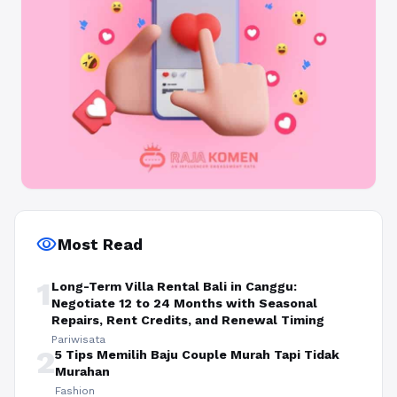
visibility
Most Read
1
Long-Term Villa Rental Bali in Canggu:
Negotiate 12 to 24 Months with Seasonal
Repairs, Rent Credits, and Renewal Timing
Pariwisata
2
5 Tips Memilih Baju Couple Murah Tapi Tidak
Murahan
Fashion