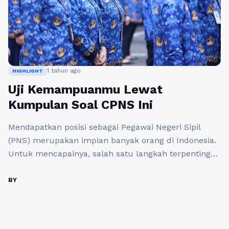
1 tahun ago
HIGHLIGHT
Uji Kemampuanmu Lewat
Kumpulan Soal CPNS Ini
Mendapatkan posisi sebagai Pegawai Negeri Sipil
(PNS) merupakan impian banyak orang di Indonesia.
Untuk mencapainya, salah satu langkah terpenting
adalah mengikuti ujian CPNS (Calon Pegawai Negeri
Sipil). Dalam persiapan menghadapi ujian ini, salah
BY
satu cara yang paling efektif adalah dengan
mengerjakan soal-soal CPNS. Pada artikel ini, kita
akan membahas tentang pentingnya berlatih soal