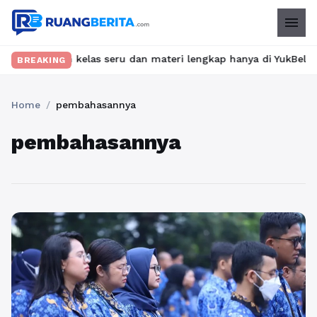
menu
 Temukan kelas seru dan materi lengkap hanya di YukBelajar.com. 
BREAKING
Home
/
pembahasannya
pembahasannya