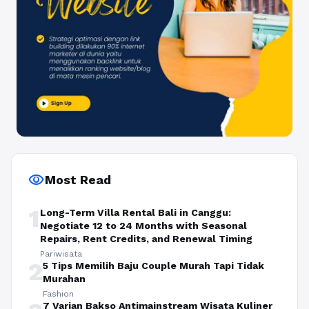
visibility
Most Read
1
Long-Term Villa Rental Bali in Canggu:
Negotiate 12 to 24 Months with Seasonal
Repairs, Rent Credits, and Renewal Timing
Pariwisata
2
5 Tips Memilih Baju Couple Murah Tapi Tidak
Murahan
Fashion
7 Varian Bakso Antimainstream Wisata Kuliner