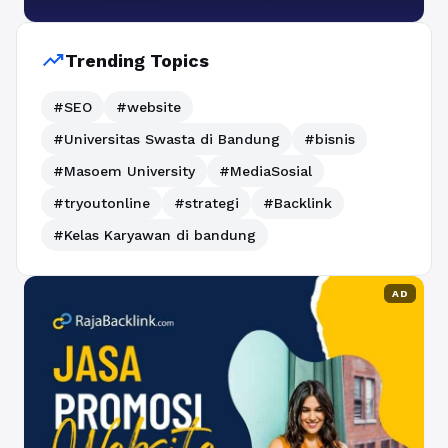
trending_up
Trending Topics
#SEO
#website
#Universitas Swasta di Bandung
#bisnis
#Masoem University
#MediaSosial
#tryoutonline
#strategi
#Backlink
#Kelas Karyawan di bandung
AD