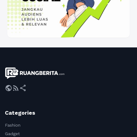
public
rss_feed
share
Categories
Fashion
Gadget