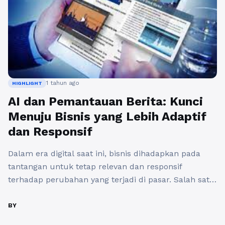
1 tahun ago
HIGHLIGHT
AI dan Pemantauan Berita: Kunci
Menuju Bisnis yang Lebih Adaptif
dan Responsif
Dalam era digital saat ini, bisnis dihadapkan pada
tantangan untuk tetap relevan dan responsif
terhadap perubahan yang terjadi di pasar. Salah satu
alat yang semakin penting dalam menghadapi
tantangan ini adalah pemantauan berita online
BY
berbasis AI. Teknologi ini memungkinkan perusahaan