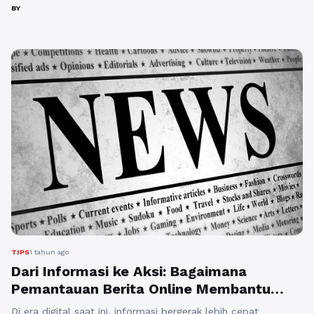
memengaruhi reputasi perusahaan secara signifikan. Oleh
BY
karena itu, penting bagi para pemimpin bisnis untuk
menerapkan pendekatan yang efektif dalam mengelola citra
mereka. Salah satu cara yang dapat digunakan adalah ...
Baca Selengkapnya
TIPS
1 tahun ago
Dari Informasi ke Aksi: Bagaimana
Pemantauan Berita Online Membantu
Bisnis Bertindak Cepat
Di era digital saat ini, informasi bergerak lebih cepat