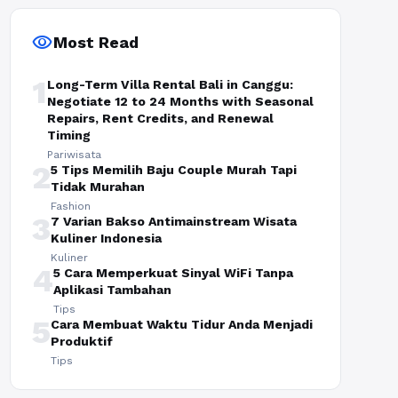
visibility
Most Read
1
Long-Term Villa Rental Bali in Canggu:
Negotiate 12 to 24 Months with Seasonal
Repairs, Rent Credits, and Renewal
Timing
Pariwisata
2
5 Tips Memilih Baju Couple Murah Tapi
Tidak Murahan
Fashion
3
7 Varian Bakso Antimainstream Wisata
Kuliner Indonesia
Kuliner
4
5 Cara Memperkuat Sinyal WiFi Tanpa
Aplikasi Tambahan
Tips
5
Cara Membuat Waktu Tidur Anda Menjadi
Produktif
Tips