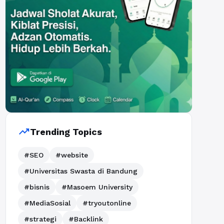
trending_up
Trending Topics
#SEO
#website
#Universitas Swasta di Bandung
#bisnis
#Masoem University
#MediaSosial
#tryoutonline
#strategi
#Backlink