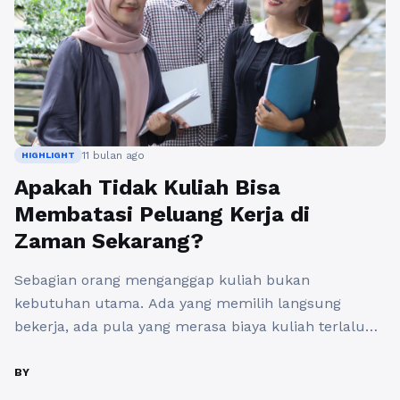
11 bulan ago
HIGHLIGHT
Apakah Tidak Kuliah Bisa
Membatasi Peluang Kerja di
Zaman Sekarang?
Sebagian orang menganggap kuliah bukan
kebutuhan utama. Ada yang memilih langsung
bekerja, ada pula yang merasa biaya kuliah terlalu
mahal atau sekadar tidak berminat melanjutkan
studi. Keputusan ini memang terlihat praktis, tetapi
BY
realitanya dunia kerja zaman sekarang menuntut