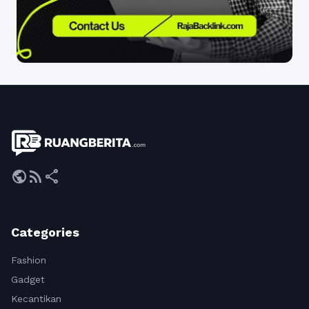
public
rss_feed
share
Categories
Fashion
Gadget
Kecantikan