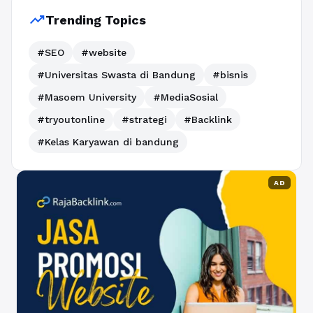
trending_up
Trending Topics
#SEO
#website
#Universitas Swasta di Bandung
#bisnis
#Masoem University
#MediaSosial
#tryoutonline
#strategi
#Backlink
#Kelas Karyawan di bandung
AD