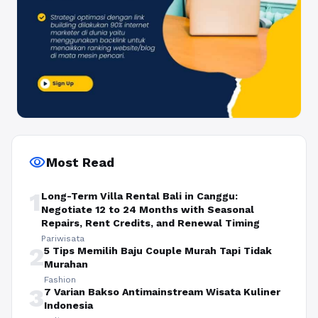
visibility
Most Read
1
Long-Term Villa Rental Bali in Canggu:
Negotiate 12 to 24 Months with Seasonal
Repairs, Rent Credits, and Renewal Timing
Pariwisata
2
5 Tips Memilih Baju Couple Murah Tapi Tidak
Murahan
Fashion
3
7 Varian Bakso Antimainstream Wisata Kuliner
Indonesia