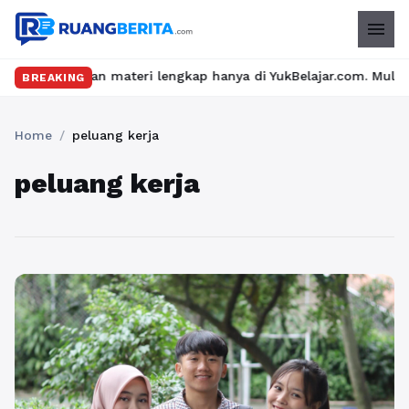
menu
eru dan materi lengkap hanya di YukBelajar.com. Mulai langkah s
BREAKING
Home
/
peluang kerja
peluang kerja