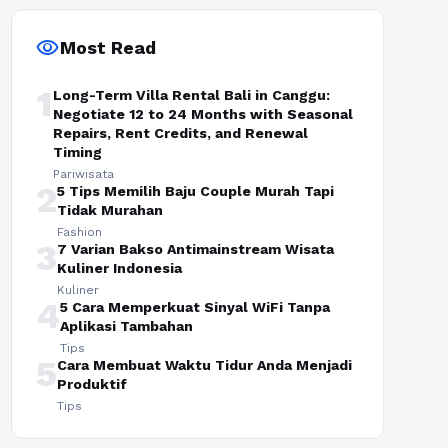
visibility
Most Read
1
Long-Term Villa Rental Bali in Canggu:
Negotiate 12 to 24 Months with Seasonal
Repairs, Rent Credits, and Renewal
Timing
Pariwisata
2
5 Tips Memilih Baju Couple Murah Tapi
Tidak Murahan
Fashion
3
7 Varian Bakso Antimainstream Wisata
Kuliner Indonesia
Kuliner
4
5 Cara Memperkuat Sinyal WiFi Tanpa
Aplikasi Tambahan
Tips
5
Cara Membuat Waktu Tidur Anda Menjadi
Produktif
Tips