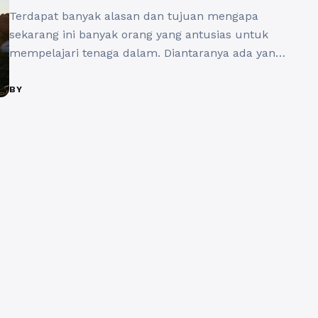
Terdapat banyak alasan dan tujuan mengapa
sekarang ini banyak orang yang antusias untuk
mempelajari tenaga dalam. Diantaranya ada yang
menginginkan untuk mendapatkan kesehatan, ada
yang mengejar sistem terapi penyakit, dan ada
BY
juga yang ingin mempunyai kemampuan proteksi
diri san sebagainya. Tenaga dalam terdapat dua
jenis yaitu tenaga dalam tradisional dan tenaga
dalam modern. Tenaga dalam ...
Baca
Selengkapnya