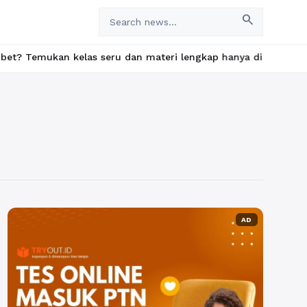
search
kan kelas seru dan materi lengkap hanya di YukBelajar.com. Mulai
AD