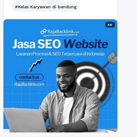
#Kelas Karyawan di bandung
AD