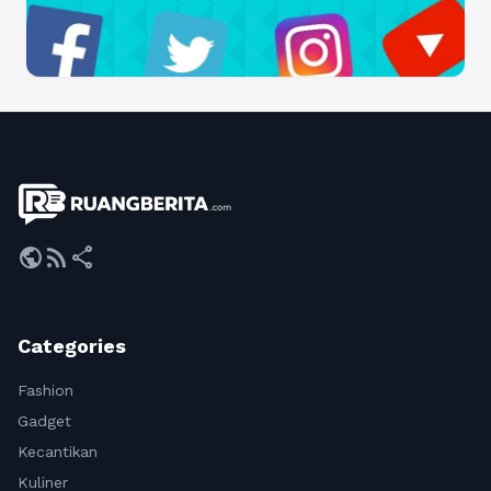
public
rss_feed
share
Categories
Fashion
Gadget
Kecantikan
Kuliner