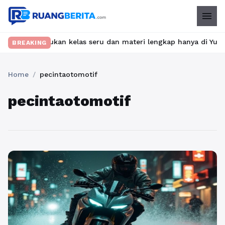
menu
et? Temukan kelas seru dan materi lengkap hanya di YukBelajar.c
BREAKING
Home
/
pecintaotomotif
pecintaotomotif