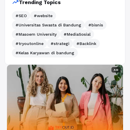
trending_up
Trending Topics
#SEO
#website
#Universitas Swasta di Bandung
#bisnis
#Masoem University
#MediaSosial
#tryoutonline
#strategi
#Backlink
#Kelas Karyawan di bandung
AD