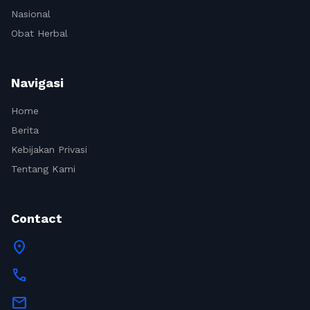
Nasional
Obat Herbal
Navigasi
Home
Berita
Kebijakan Privasi
Tentang Kami
Contact
location_on
call
mail