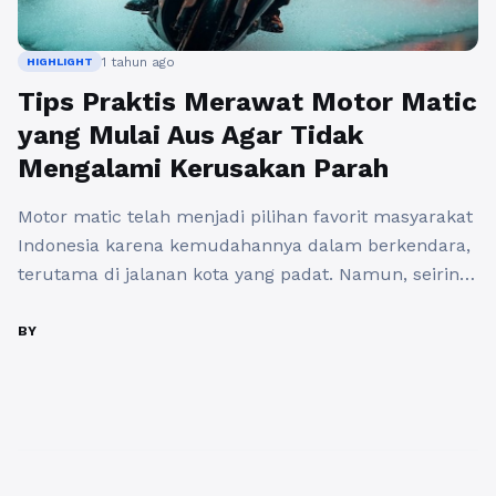
1 tahun ago
HIGHLIGHT
Tips Praktis Merawat Motor Matic
yang Mulai Aus Agar Tidak
Mengalami Kerusakan Parah
Motor matic telah menjadi pilihan favorit masyarakat
Indonesia karena kemudahannya dalam berkendara,
terutama di jalanan kota yang padat. Namun, seiring
waktu dan pemakaian yang rutin, komponen pada
motor matic tentu mengalami keausan. Jika tidak
BY
dirawat dengan tepat, keausan ini bisa menimbulkan
kerusakan yang lebih parah dan tentunya
berdampak pada biaya perbaikan yang tidak sedikit.
Agar ...
Baca Selengkapnya