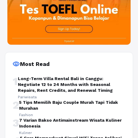
visibility
Most Read
1
Long-Term Villa Rental Bali in Canggu:
Negotiate 12 to 24 Months with Seasonal
Repairs, Rent Credits, and Renewal Timing
Pariwisata
2
5 Tips Memilih Baju Couple Murah Tapi Tidak
Murahan
Fashion
3
7 Varian Bakso Antimainstream Wisata Kuliner
Indonesia
Kuliner