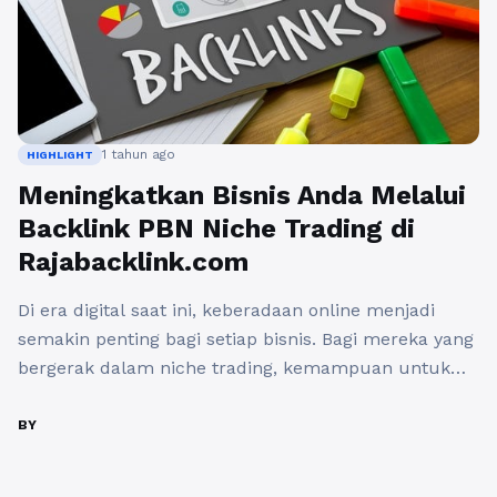
1 tahun ago
HIGHLIGHT
Meningkatkan Bisnis Anda Melalui
Backlink PBN Niche Trading di
Rajabacklink.com
Di era digital saat ini, keberadaan online menjadi
semakin penting bagi setiap bisnis. Bagi mereka yang
bergerak dalam niche trading, kemampuan untuk
menjangkau audiens yang tepat adalah kunci sukses.
Salah satu cara efektif untuk meningkatkan
BY
visibilitas situs web Anda adalah dengan
memanfaatkan backlink PBN niche trading. Dengan