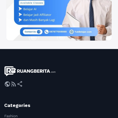
public
rss_feed
share
Categories
Fashion