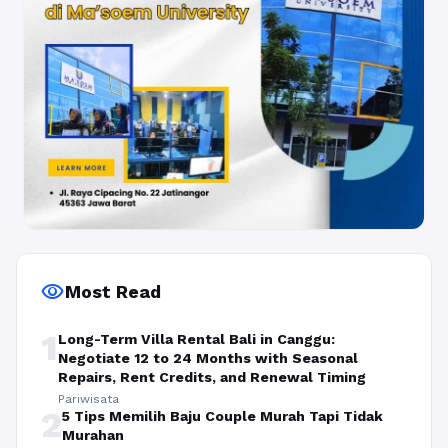
visibility
Most Read
1
Long-Term Villa Rental Bali in Canggu:
Negotiate 12 to 24 Months with Seasonal
Repairs, Rent Credits, and Renewal Timing
Pariwisata
2
5 Tips Memilih Baju Couple Murah Tapi Tidak
Murahan