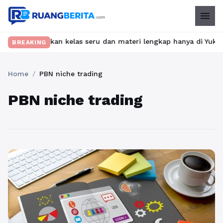
menu
t? Temukan kelas seru dan materi lengkap hanya di YukBelajar.com
BREAKING
Home
/
PBN niche trading
PBN niche trading