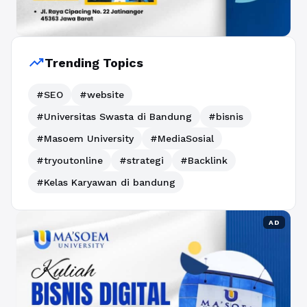
trending_up
Trending Topics
#SEO
#website
#Universitas Swasta di Bandung
#bisnis
#Masoem University
#MediaSosial
#tryoutonline
#strategi
#Backlink
#Kelas Karyawan di bandung
AD