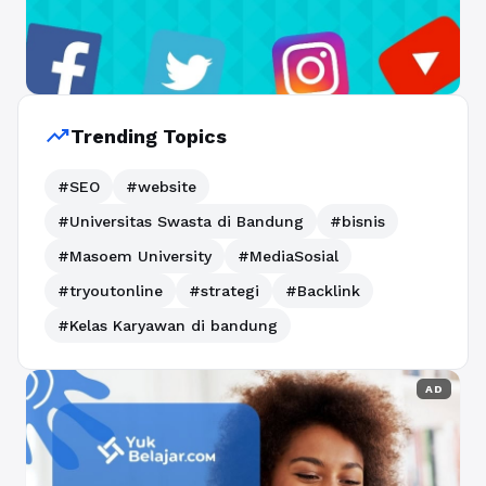
trending_up
Trending Topics
#SEO
#website
#Universitas Swasta di Bandung
#bisnis
#Masoem University
#MediaSosial
#tryoutonline
#strategi
#Backlink
#Kelas Karyawan di bandung
AD