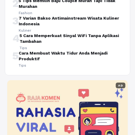
2
5 Tips Memilih Baju Couple Murah Tapi Tidak
Murahan
Fashion
3
7 Varian Bakso Antimainstream Wisata Kuliner
Indonesia
Kuliner
4
5 Cara Memperkuat Sinyal WiFi Tanpa Aplikasi
Tambahan
Tips
5
Cara Membuat Waktu Tidur Anda Menjadi
Produktif
Tips
AD