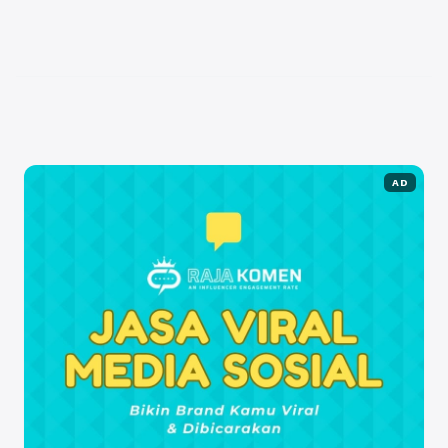
Pelajar yang ingin menaklukkan passing grade SNBT
UNHAS perlu mempersiapkan diri dengan matang
dan mengikuti beberapa strategi ...
Baca
Selengkapnya
AD