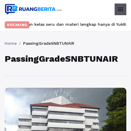
menu
 Temukan kelas seru dan materi lengkap hanya di YukBelajar.com. 
BREAKING
Home
/
PassingGradeSNBTUNAIR
PassingGradeSNBTUNAIR