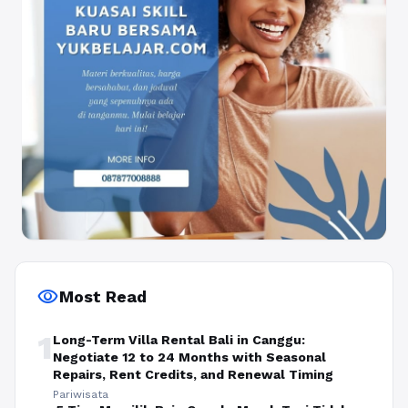
visibility
Most Read
1
Long-Term Villa Rental Bali in Canggu:
Negotiate 12 to 24 Months with Seasonal
Repairs, Rent Credits, and Renewal Timing
Pariwisata