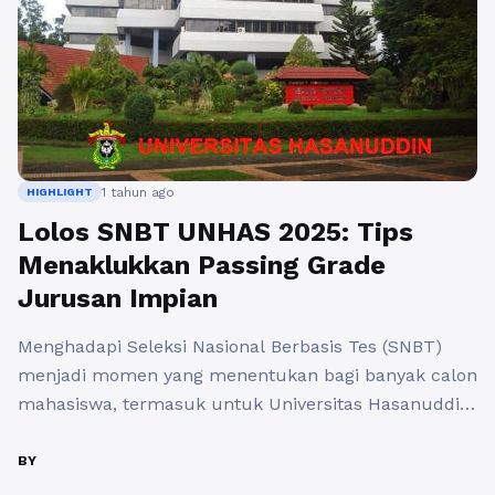
1 tahun ago
HIGHLIGHT
Lolos SNBT UNHAS 2025: Tips
Menaklukkan Passing Grade
Jurusan Impian
Menghadapi Seleksi Nasional Berbasis Tes (SNBT)
menjadi momen yang menentukan bagi banyak calon
mahasiswa, termasuk untuk Universitas Hasanuddin
(UNHAS) pada tahun 2025. Salah satu tantangan
terbesar dalam SNBT UNHAS adalah mencapai
BY
passing grade yang ditetapkan oleh setiap jurusan.