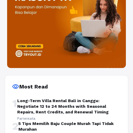
visibility
Most Read
1
Long-Term Villa Rental Bali in Canggu:
Negotiate 12 to 24 Months with Seasonal
Repairs, Rent Credits, and Renewal Timing
Pariwisata
2
5 Tips Memilih Baju Couple Murah Tapi Tidak
Murahan