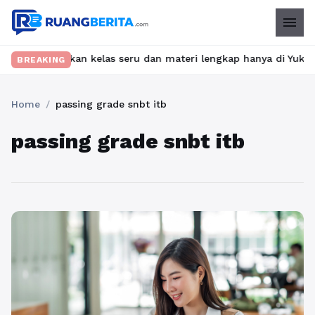
menu
? Temukan kelas seru dan materi lengkap hanya di YukBelajar.com
BREAKING
Home
/
passing grade snbt itb
passing grade snbt itb