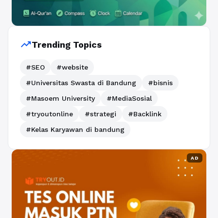
trending_up
Trending Topics
#SEO
#website
#Universitas Swasta di Bandung
#bisnis
#Masoem University
#MediaSosial
#tryoutonline
#strategi
#Backlink
#Kelas Karyawan di bandung
AD