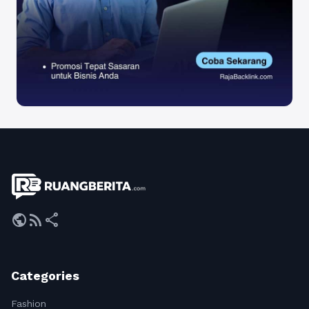
public
rss_feed
share
Categories
Fashion