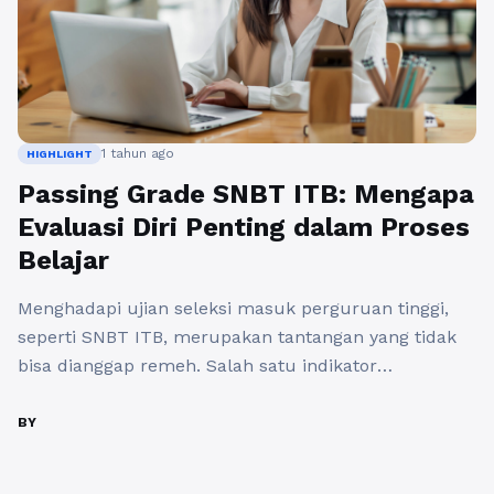
1 tahun ago
HIGHLIGHT
Passing Grade SNBT ITB: Mengapa
Evaluasi Diri Penting dalam Proses
Belajar
Menghadapi ujian seleksi masuk perguruan tinggi,
seperti SNBT ITB, merupakan tantangan yang tidak
bisa dianggap remeh. Salah satu indikator
keberhasilan dalam ujian ini adalah passing grade
SNBT ITB. Passing grade menjadi acuan bagi calon
BY
mahasiswa untuk mengetahui apakah mereka telah
memenuhi syarat untuk diterima di Institut