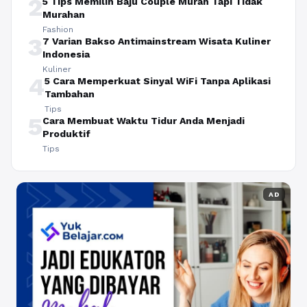
2
5 Tips Memilih Baju Couple Murah Tapi Tidak
Murahan
Fashion
3
7 Varian Bakso Antimainstream Wisata Kuliner
Indonesia
Kuliner
4
5 Cara Memperkuat Sinyal WiFi Tanpa Aplikasi
Tambahan
Tips
5
Cara Membuat Waktu Tidur Anda Menjadi
Produktif
Tips
AD