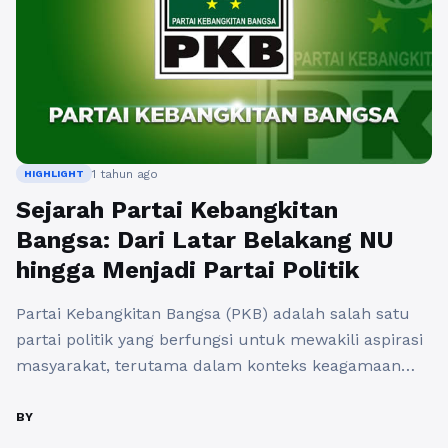
1 tahun ago
HIGHLIGHT
Sejarah Partai Kebangkitan
Bangsa: Dari Latar Belakang NU
hingga Menjadi Partai Politik
Partai Kebangkitan Bangsa (PKB) adalah salah satu
partai politik yang berfungsi untuk mewakili aspirasi
masyarakat, terutama dalam konteks keagamaan
dan kebudayaan di Indonesia. PKB lahir dari latar
belakang Nahdlatul Ulama (NU), organisasi Islam
BY
terbesar di Indonesia, yang memiliki pengaruh