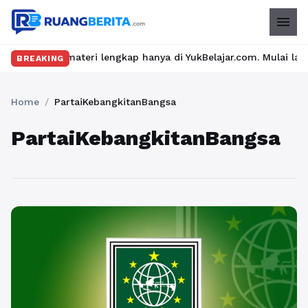
menu
ru dan materi lengkap hanya di YukBelajar.com. Mulai langkah suk
BREAKING
Home
/
PartaiKebangkitanBangsa
PartaiKebangkitanBangsa