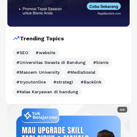
trending_up
Trending Topics
#SEO
#website
#Universitas Swasta di Bandung
#bisnis
#Masoem University
#MediaSosial
#tryoutonline
#strategi
#Backlink
#Kelas Karyawan di bandung
AD