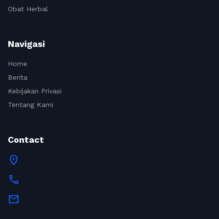
Obat Herbal
Navigasi
Home
Berita
Kebijakan Privasi
Tentang Kami
Contact
location_on
call
mail