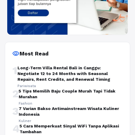
visibility
Most Read
1
Long-Term Villa Rental Bali in Canggu:
Negotiate 12 to 24 Months with Seasonal
Repairs, Rent Credits, and Renewal Timing
Pariwisata
2
5 Tips Memilih Baju Couple Murah Tapi Tidak
Murahan
Fashion
3
7 Varian Bakso Antimainstream Wisata Kuliner
Indonesia
Kuliner
4
5 Cara Memperkuat Sinyal WiFi Tanpa Aplikasi
Tambahan