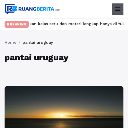
menu
ibet? Temukan kelas seru dan materi lengkap hanya di YukBelajar
BREAKING
Home
/
pantai uruguay
pantai uruguay