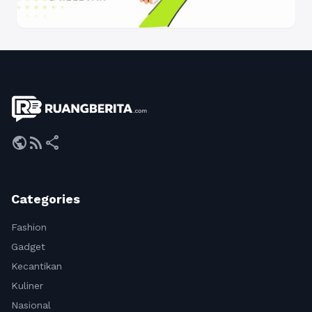
public
rss_feed
share
Categories
Fashion
Gadget
Kecantikan
Kuliner
Nasional