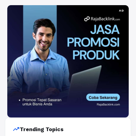
AD
trending_up
Trending Topics