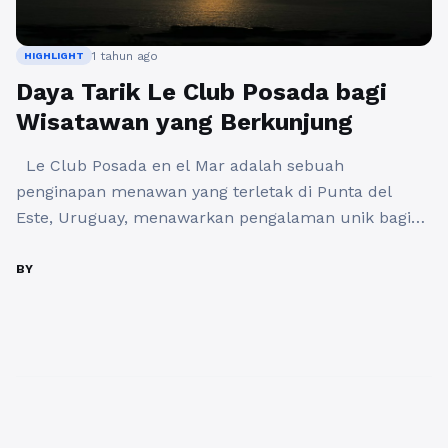
1 tahun ago
HIGHLIGHT
Daya Tarik Le Club Posada bagi
Wisatawan yang Berkunjung
Le Club Posada en el Mar adalah sebuah
penginapan menawan yang terletak di Punta del
Este, Uruguay, menawarkan pengalaman unik bagi
wisatawan yang mencari ketenangan dan keindahan
alam. Dengan lokasi strategis di tepi pantai,
BY
penginapan ini menjadi destinasi ideal bagi mereka
yang ingin menikmati pemandangan laut yang
menakjubkan dan suasana yang damai. Lokasi dan ...
Baca Selengkapnya