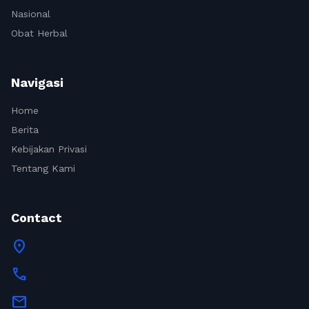
Nasional
Obat Herbal
Navigasi
Home
Berita
Kebijakan Privasi
Tentang Kami
Contact
location_on
call
mail