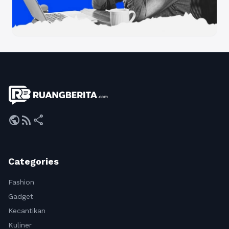
public
rss_feed
share
Categories
Fashion
Gadget
Kecantikan
Kuliner