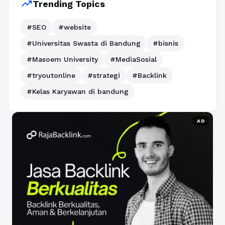
trending_up
Trending Topics
#SEO
#website
#Universitas Swasta di Bandung
#bisnis
#Masoem University
#MediaSosial
#tryoutonline
#strategi
#Backlink
#Kelas Karyawan di bandung
AD