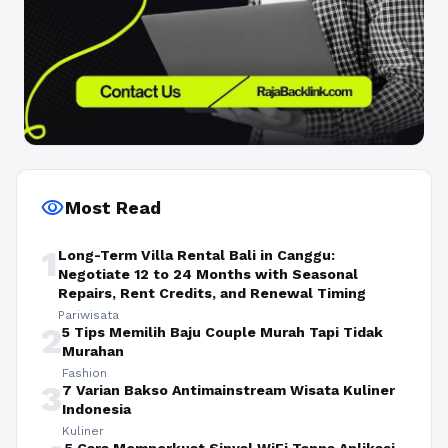
visibility
Most Read
1
Long-Term Villa Rental Bali in Canggu:
Negotiate 12 to 24 Months with Seasonal
Repairs, Rent Credits, and Renewal Timing
Pariwisata
2
5 Tips Memilih Baju Couple Murah Tapi Tidak
Murahan
Fashion
3
7 Varian Bakso Antimainstream Wisata Kuliner
Indonesia
Kuliner