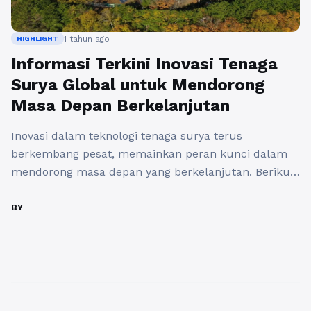
1 tahun ago
HIGHLIGHT
Informasi Terkini Inovasi Tenaga
Surya Global untuk Mendorong
Masa Depan Berkelanjutan
Inovasi dalam teknologi tenaga surya terus
berkembang pesat, memainkan peran kunci dalam
mendorong masa depan yang berkelanjutan. Berikut
adalah beberapa perkembangan terkini dari laman
Codegreensolar.com yang patut diperhatikan: 1.
BY
Teknologi Sel Surya Perovskit Sel surya berbasis
perovskit telah menjadi sorotan dalam industri energi
terbarukan. Perovskit adalah bahan semikonduktor
yang mampu menyerap cahaya lebih efisien
dibandingkan ...
Baca Selengkapnya