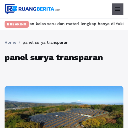
menu
t? Temukan kelas seru dan materi lengkap hanya di YukBelajar.com
BREAKING
Home
/
panel surya transparan
panel surya transparan