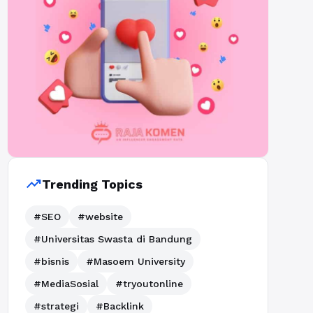
trending_up
Trending Topics
#SEO
#website
#Universitas Swasta di Bandung
#bisnis
#Masoem University
#MediaSosial
#tryoutonline
#strategi
#Backlink