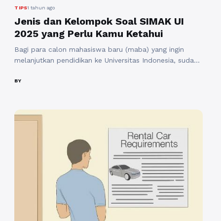
TIPS
1 tahun ago
Jenis dan Kelompok Soal SIMAK UI
2025 yang Perlu Kamu Ketahui
Bagi para calon mahasiswa baru (maba) yang ingin
melanjutkan pendidikan ke Universitas Indonesia, sudah
pasti mereka familiar dengan ujian SIMAK UI. Ujian ini
merupakan salah satu jalur seleksi yang sangat penting
BY
dan akan menentukan masa depan akademis calon
mahasiswa. Oleh karena itu, pemahaman yang
mendalam tentang jenis dan kelompok soal SIMAK UI
2025 sangat diperlukan. ...
Baca Selengkapnya