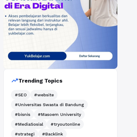
trending_up
Trending Topics
#SEO
#website
#Universitas Swasta di Bandung
#bisnis
#Masoem University
#MediaSosial
#tryoutonline
#strategi
#Backlink