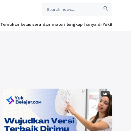
search
s seru dan materi lengkap hanya di YukBelajar.com. Mulai langka
AD