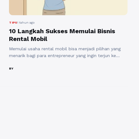
TIPS
1 tahun ago
10 Langkah Sukses Memulai Bisnis
Rental Mobil
Memulai usaha rental mobil bisa menjadi pilihan yang
menarik bagi para entrepreneur yang ingin terjun ke
dunia bisnis. Dengan permintaan yang terus meningkat,
terutama di daerah perkotaan dan destinasi wisata,
BY
bisnis ini menawarkan potensi keuntungan yang menarik.
Namun, seperti halnya usaha lainnya, terdapat berbagai
langkah yang perlu diambil untuk memastikan
keberhasilannya. Berikut adalah panduan untuk ...
Baca
Selengkapnya