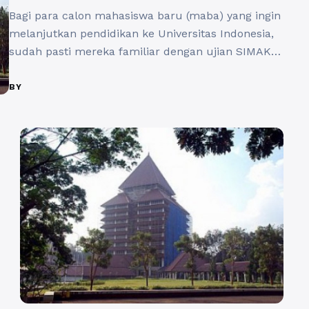
Bagi para calon mahasiswa baru (maba) yang ingin
melanjutkan pendidikan ke Universitas Indonesia,
sudah pasti mereka familiar dengan ujian SIMAK
UI. Ujian ini merupakan salah satu jalur seleksi
yang sangat penting dan akan menentukan masa
BY
depan akademis calon mahasiswa. Oleh karena itu,
pemahaman yang mendalam tentang jenis dan
kelompok soal SIMAK UI 2025 sangat diperlukan.
...
Baca Selengkapnya