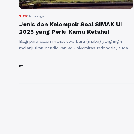
TIPS
1 tahun ago
Jenis dan Kelompok Soal SIMAK UI
2025 yang Perlu Kamu Ketahui
Bagi para calon mahasiswa baru (maba) yang ingin
melanjutkan pendidikan ke Universitas Indonesia, sudah
pasti mereka familiar dengan ujian SIMAK UI. Ujian ini
merupakan salah satu jalur seleksi yang sangat penting
BY
dan akan menentukan masa depan akademis calon
mahasiswa. Oleh karena itu, pemahaman yang
mendalam tentang jenis dan kelompok soal SIMAK UI
2025 sangat diperlukan. ...
Baca Selengkapnya