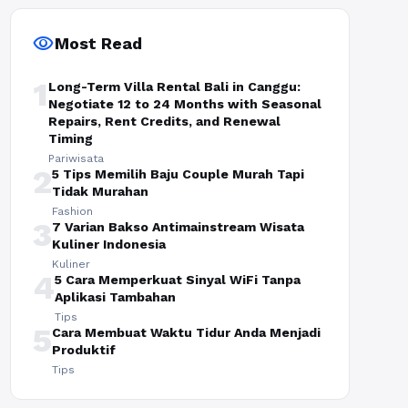
visibility
Most Read
1
Long-Term Villa Rental Bali in Canggu:
Negotiate 12 to 24 Months with Seasonal
Repairs, Rent Credits, and Renewal
Timing
Pariwisata
2
5 Tips Memilih Baju Couple Murah Tapi
Tidak Murahan
Fashion
3
7 Varian Bakso Antimainstream Wisata
Kuliner Indonesia
Kuliner
4
5 Cara Memperkuat Sinyal WiFi Tanpa
Aplikasi Tambahan
Tips
5
Cara Membuat Waktu Tidur Anda Menjadi
Produktif
Tips