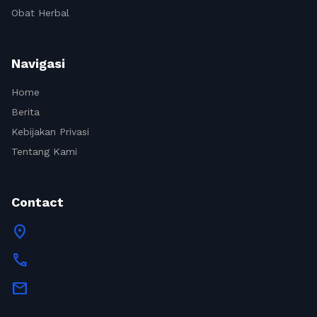
Obat Herbal
Navigasi
Home
Berita
Kebijakan Privasi
Tentang Kami
Contact
location_on
call
mail