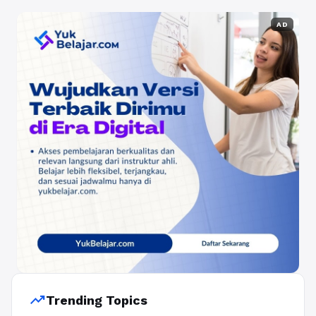
AD
trending_up
Trending Topics