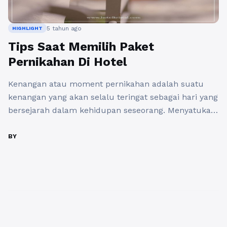
5 tahun ago
HIGHLIGHT
Tips Saat Memilih Paket
Pernikahan Di Hotel
Kenangan atau moment pernikahan adalah suatu
kenangan yang akan selalu teringat sebagai hari yang
bersejarah dalam kehidupan seseorang. Menyatukan
dua insan yang berbeda dalam suatu ikatan cinta
selalu meninggalkan kenangan-kenangan yang
BY
bersejarah yang penuh akan cinta, penuh kasih dan
penuh kebahagiaan. Dan hampir setiap orang
mendambakan acara pernikahan yang hikmat,
mewah dan juga meriah untuk ...
Baca Selengkapnya