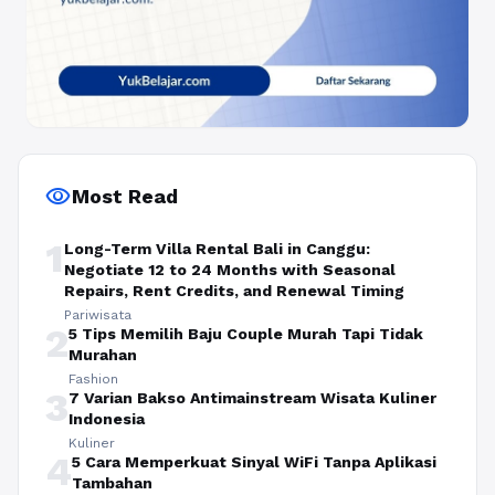
visibility
Most Read
1
Long-Term Villa Rental Bali in Canggu:
Negotiate 12 to 24 Months with Seasonal
Repairs, Rent Credits, and Renewal Timing
Pariwisata
2
5 Tips Memilih Baju Couple Murah Tapi Tidak
Murahan
Fashion
3
7 Varian Bakso Antimainstream Wisata Kuliner
Indonesia
Kuliner
4
5 Cara Memperkuat Sinyal WiFi Tanpa Aplikasi
Tambahan