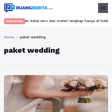
menu
 Temukan kelas seru dan materi lengkap hanya di YukBelajar.com.
BREAKING
Home
/
paket wedding
paket wedding