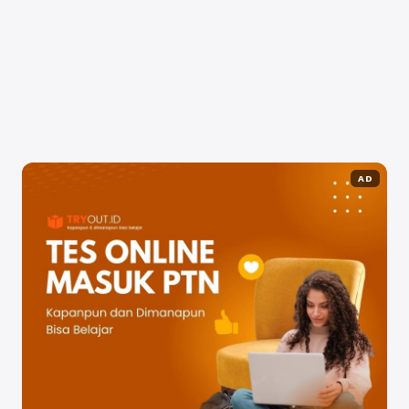
memahami batas etika dalam mengakses ruang
terbuka. Di
sinilah https://www.trespasserscompanion.org/trespass
code-of-conduct/ atau Trespasser’s Code of
Conduct menjadi referensi penting bagi pelancong
petualang modern. Panduan ini dikembangkan
oleh Trespasser’s Companion, ...
Baca Selengkapnya
AD