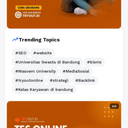
trending_up
Trending Topics
#SEO
#website
#Universitas Swasta di Bandung
#bisnis
#Masoem University
#MediaSosial
#tryoutonline
#strategi
#Backlink
#Kelas Karyawan di bandung
AD