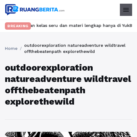
menu
? Temukan kelas seru dan materi lengkap hanya di YukBelajar.com.
BREAKING
outdoorexploration natureadventure wildtravel
Home
/
offthebeatenpath explorethewild
outdoorexploration
natureadventure wildtravel
offthebeatenpath
explorethewild