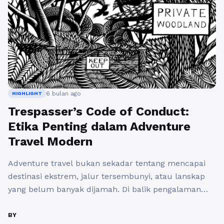
6 bulan ago
HIGHLIGHT
Trespasser’s Code of Conduct:
Etika Penting dalam Adventure
Travel Modern
Adventure travel bukan sekadar tentang mencapai
destinasi ekstrem, jalur tersembunyi, atau lanskap
yang belum banyak dijamah. Di balik pengalaman
eksplorasi tersebut, ada tanggung jawab besar untuk
menjaga alam, menghormati masyarakat lokal, serta
BY