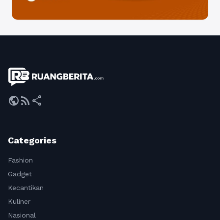
public
rss_feed
share
Categories
Fashion
Gadget
Kecantikan
Kuliner
Nasional