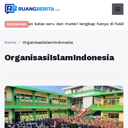
menu
 Temukan kelas seru dan materi lengkap hanya di YukBelajar.com. 
BREAKING
Home
/
OrganisasiIslamIndonesia
OrganisasiIslamIndonesia