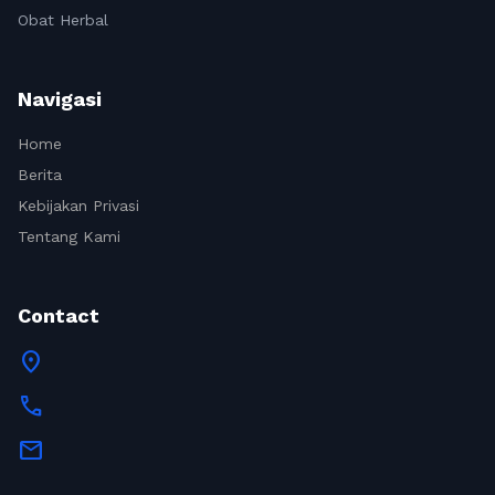
Obat Herbal
Navigasi
Home
Berita
Kebijakan Privasi
Tentang Kami
Contact
location_on
call
mail