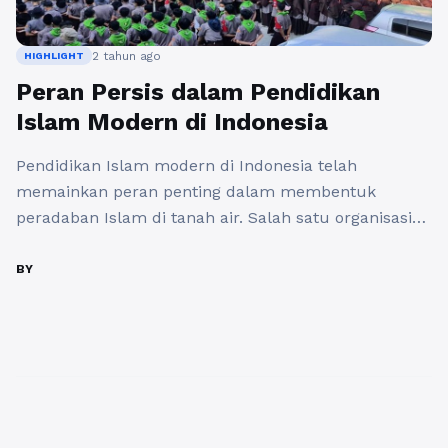
2 tahun ago
HIGHLIGHT
Peran Persis dalam Pendidikan
Islam Modern di Indonesia
Pendidikan Islam modern di Indonesia telah
memainkan peran penting dalam membentuk
peradaban Islam di tanah air. Salah satu organisasi
islam tertua yang memiliki kontribusi besar dalam
perkembangan pendidikan Islam modern di
BY
Indonesia adalah Persatuan Islam (Persis). Sejak
didirikan pada tahun 1923, Persis telah aktif dalam
upaya memajukan pendidikan Islam yang sesuai
dengan tuntutan zaman. Peran ...
Baca Selengkapnya