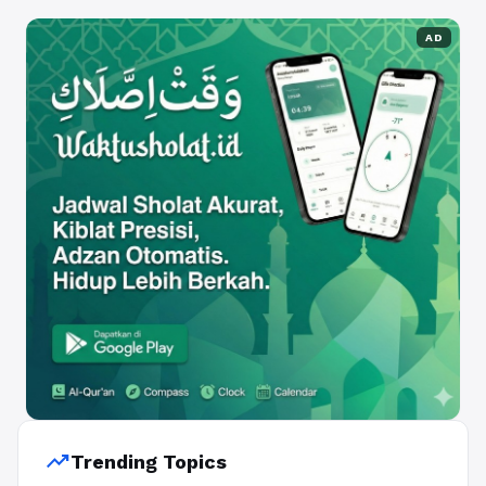
AD
trending_up
Trending Topics