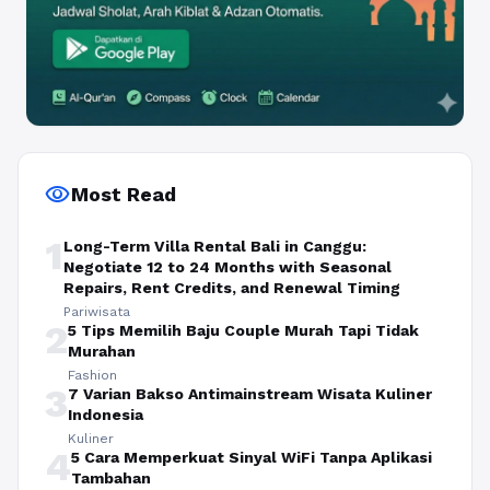
visibility
Most Read
1
Long-Term Villa Rental Bali in Canggu:
Negotiate 12 to 24 Months with Seasonal
Repairs, Rent Credits, and Renewal Timing
Pariwisata
2
5 Tips Memilih Baju Couple Murah Tapi Tidak
Murahan
Fashion
3
7 Varian Bakso Antimainstream Wisata Kuliner
Indonesia
Kuliner
4
5 Cara Memperkuat Sinyal WiFi Tanpa Aplikasi
Tambahan