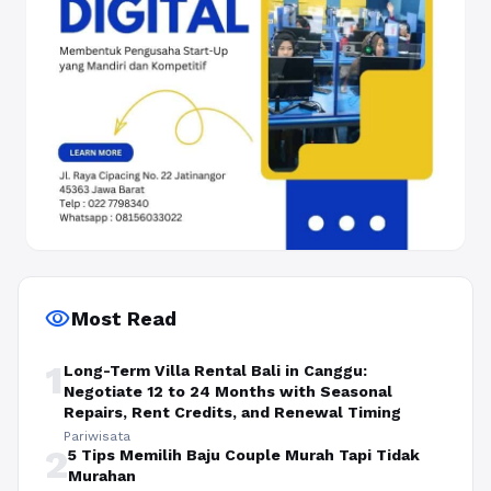
visibility
Most Read
1
Long-Term Villa Rental Bali in Canggu:
Negotiate 12 to 24 Months with Seasonal
Repairs, Rent Credits, and Renewal Timing
Pariwisata
2
5 Tips Memilih Baju Couple Murah Tapi Tidak
Murahan