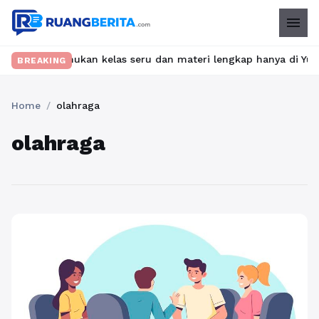
menu
bet? Temukan kelas seru dan materi lengkap hanya di YukBelajar.c
BREAKING
Home
/
olahraga
olahraga