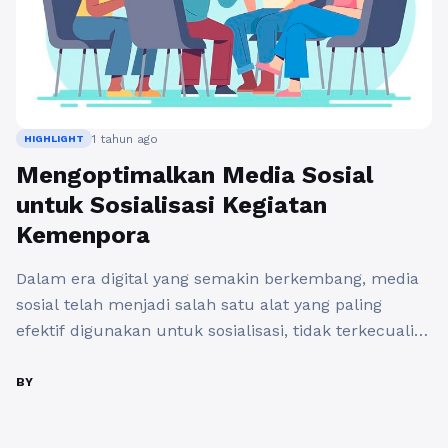
1 tahun ago
HIGHLIGHT
Mengoptimalkan Media Sosial
untuk Sosialisasi Kegiatan
Kemenpora
Dalam era digital yang semakin berkembang, media
sosial telah menjadi salah satu alat yang paling
efektif digunakan untuk sosialisasi, tidak terkecuali
bagi Kementerian Pemuda dan Olahraga
(Kemenpora). Dengan memanfaatkan platform media
BY
sosial, Kemenpora dapat menjangkau audiens yang
lebih luas dan meningkatkan partisipasi masyarakat