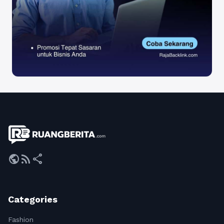
public
rss_feed
share
Categories
Fashion