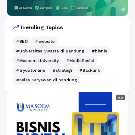
trending_up
Trending Topics
#SEO
#website
#Universitas Swasta di Bandung
#bisnis
#Masoem University
#MediaSosial
#tryoutonline
#strategi
#Backlink
#Kelas Karyawan di bandung
AD