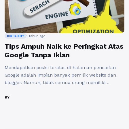
1 tahun ago
HIGHLIGHT
Tips Ampuh Naik ke Peringkat Atas
Google Tanpa Iklan
Mendapatkan posisi teratas di halaman pencarian
Google adalah impian banyak pemilik website dan
blogger. Namun, tidak semua orang memiliki
anggaran untuk beriklan. Untungnya, ada beberapa
strategi yang dapat digunakan untuk naik peringkat
BY
halaman pertama tanpa mengeluarkan uang sepeser
pun. Berikut adalah beberapa tips ampuh untuk
mencapai tujuan tersebut. Pertama, penting untuk
melakukan penelitian kata kunci ...
Baca