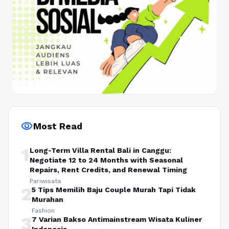
visibility
Most Read
1
Long-Term Villa Rental Bali in Canggu:
Negotiate 12 to 24 Months with Seasonal
Repairs, Rent Credits, and Renewal Timing
Pariwisata
2
5 Tips Memilih Baju Couple Murah Tapi Tidak
Murahan
Fashion
3
7 Varian Bakso Antimainstream Wisata Kuliner