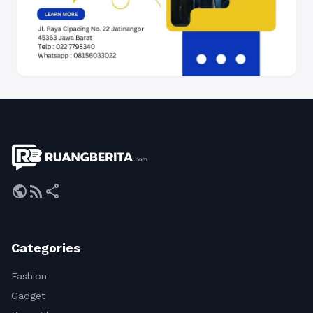
public
rss_feed
share
Categories
Fashion
Gadget