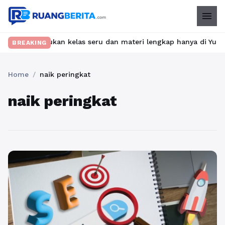
menu
et? Temukan kelas seru dan materi lengkap hanya di YukBelajar.c
BREAKING
Home
/
naik peringkat
naik peringkat