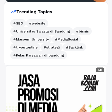
trending_up
Trending Topics
#SEO
#website
#Universitas Swasta di Bandung
#bisnis
#Masoem University
#MediaSosial
#tryoutonline
#strategi
#Backlink
#Kelas Karyawan di bandung
AD