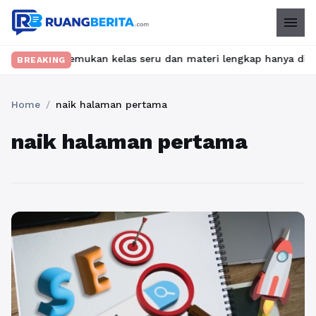
menu
bet? Temukan kelas seru dan materi lengkap hanya di YukBelajar.
BREAKING
Home
/
naik halaman pertama
naik halaman pertama