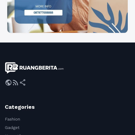
public
rss_feed
share
Categories
Fashion
Gadget