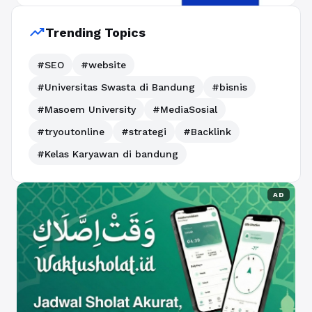
trending_up
Trending Topics
#SEO
#website
#Universitas Swasta di Bandung
#bisnis
#Masoem University
#MediaSosial
#tryoutonline
#strategi
#Backlink
#Kelas Karyawan di bandung
AD