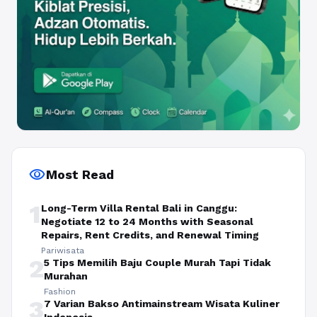
visibility
Most Read
1
Long-Term Villa Rental Bali in Canggu:
Negotiate 12 to 24 Months with Seasonal
Repairs, Rent Credits, and Renewal Timing
Pariwisata
2
5 Tips Memilih Baju Couple Murah Tapi Tidak
Murahan
Fashion
3
7 Varian Bakso Antimainstream Wisata Kuliner