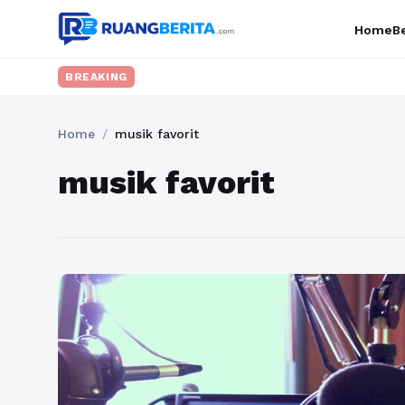
Home
Be
BREAKING
Home
/
musik favorit
musik favorit