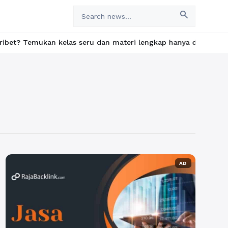
search
Temukan kelas seru dan materi lengkap hanya di YukBelajar.com. M
AD