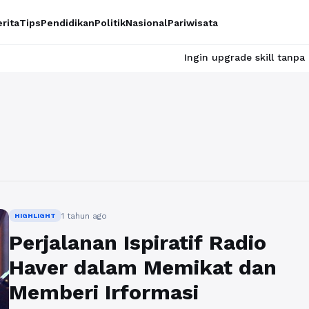
rita
Tips
Pendidikan
Politik
Nasional
Pariwisata
Ingin upgrade skill tanpa ribet? 
1 tahun ago
HIGHLIGHT
Perjalanan Ispiratif Radio
Haver dalam Memikat dan
Memberi Irformasi