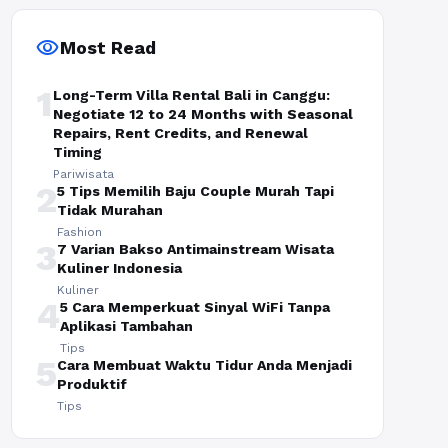
visibility
Most Read
1
Long-Term Villa Rental Bali in Canggu:
Negotiate 12 to 24 Months with Seasonal
Repairs, Rent Credits, and Renewal
Timing
Pariwisata
2
5 Tips Memilih Baju Couple Murah Tapi
Tidak Murahan
Fashion
3
7 Varian Bakso Antimainstream Wisata
Kuliner Indonesia
Kuliner
4
5 Cara Memperkuat Sinyal WiFi Tanpa
Aplikasi Tambahan
Tips
5
Cara Membuat Waktu Tidur Anda Menjadi
Produktif
Tips