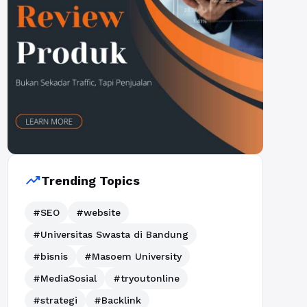
trending_up
Trending Topics
#SEO
#website
#Universitas Swasta di Bandung
#bisnis
#Masoem University
#MediaSosial
#tryoutonline
#strategi
#Backlink