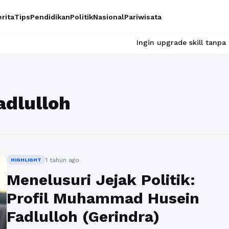
rita
Tips
Pendidikan
Politik
Nasional
Pariwisata
Ingin upgrade skill tanpa ribet? Tem
dlulloh
1 tahun ago
HIGHLIGHT
Menelusuri Jejak Politik:
Profil Muhammad Husein
Fadlulloh (Gerindra)