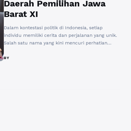
Daerah Pemilihan Jawa
Barat XI
Dalam kontestasi politik di Indonesia, setiap
individu memiliki cerita dan perjalanan yang unik.
Salah satu nama yang kini mencuri perhatian
publik adalah Muhammad Husein Fadlulloh.
Dalam artikel ini, kita akan membahas secara
BY
mendalam mengenai profil Muhammad Husein
Fadlulloh (Gerindra) Daerah Pemilihan Jawa Barat
XI, yang belakangan ini menjadi sorotan di arena
politik lokal. Sebagai seorang ...
Baca Selengkapnya