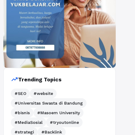
trending_up
Trending Topics
#SEO
#website
#Universitas Swasta di Bandung
#bisnis
#Masoem University
#MediaSosial
#tryoutonline
#strategi
#Backlink