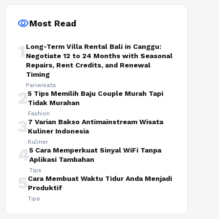
visibility
Most Read
1
Long-Term Villa Rental Bali in Canggu:
Negotiate 12 to 24 Months with Seasonal
Repairs, Rent Credits, and Renewal
Timing
Pariwisata
2
5 Tips Memilih Baju Couple Murah Tapi
Tidak Murahan
Fashion
3
7 Varian Bakso Antimainstream Wisata
Kuliner Indonesia
Kuliner
4
5 Cara Memperkuat Sinyal WiFi Tanpa
Aplikasi Tambahan
Tips
5
Cara Membuat Waktu Tidur Anda Menjadi
Produktif
Tips