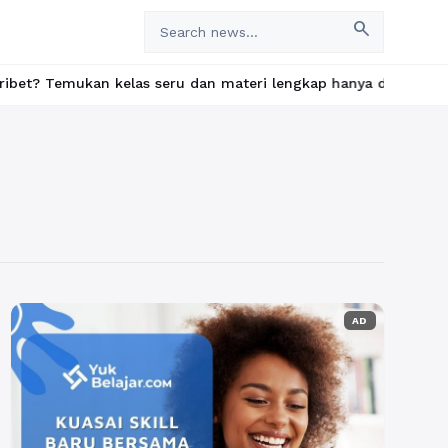
search
ukan kelas seru dan materi lengkap hanya di YukBelajar.com. Mul
AD