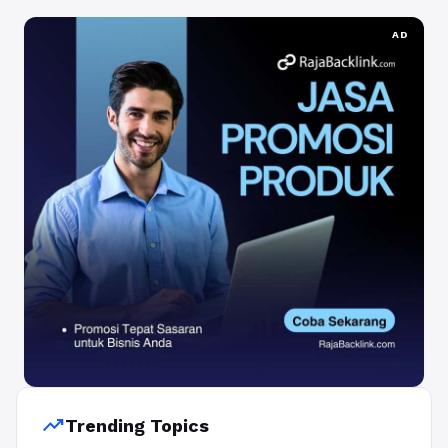
AD
trending_up
Trending Topics