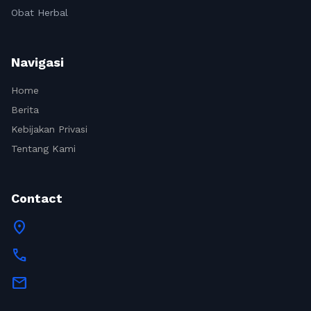
Obat Herbal
Navigasi
Home
Berita
Kebijakan Privasi
Tentang Kami
Contact
location_on
call
mail