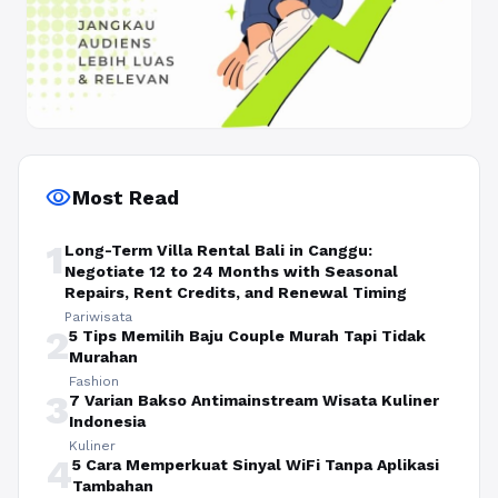
visibility
Most Read
1
Long-Term Villa Rental Bali in Canggu:
Negotiate 12 to 24 Months with Seasonal
Repairs, Rent Credits, and Renewal Timing
Pariwisata
2
5 Tips Memilih Baju Couple Murah Tapi Tidak
Murahan
Fashion
3
7 Varian Bakso Antimainstream Wisata Kuliner
Indonesia
Kuliner
4
5 Cara Memperkuat Sinyal WiFi Tanpa Aplikasi
Tambahan