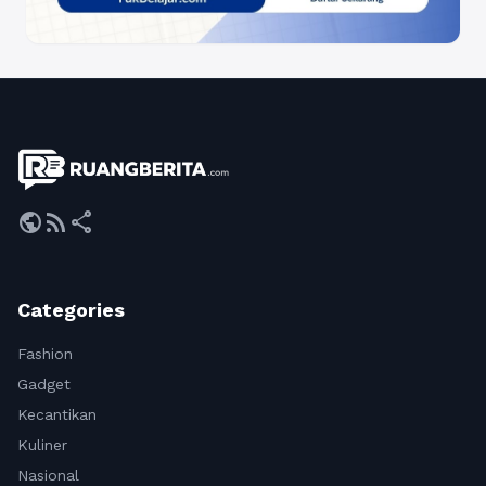
public
rss_feed
share
Categories
Fashion
Gadget
Kecantikan
Kuliner
Nasional