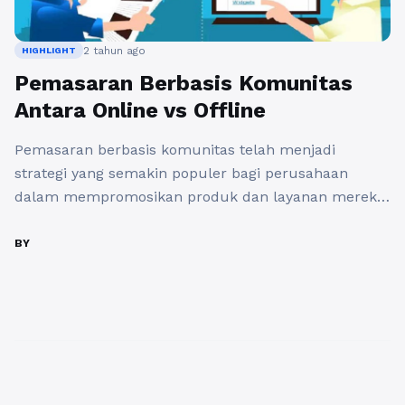
2 tahun ago
HIGHLIGHT
Pemasaran Berbasis Komunitas
Antara Online vs Offline
Pemasaran berbasis komunitas telah menjadi
strategi yang semakin populer bagi perusahaan
dalam mempromosikan produk dan layanan mereka.
Dua platform utama yang digunakan dalam
pemasaran berbasis komunitas adalah online dan
BY
offline. Baik pemasaran online maupun offline
memiliki kelebihan dan kekurangan masing-masing.
Pemasaran berbasis komunitas online
memungkinkan perusahaan untuk terhubung
dengan konsumen secara global melalui media
sosial, ...
Baca Selengkapnya