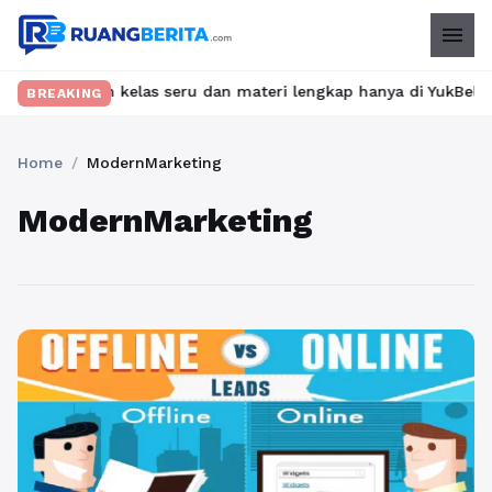
menu
Temukan kelas seru dan materi lengkap hanya di YukBelajar.com. 
BREAKING
Home
/
ModernMarketing
ModernMarketing