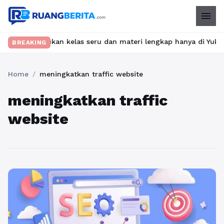
menu
et? Temukan kelas seru dan materi lengkap hanya di YukBelajar.c
BREAKING
Home
/
meningkatkan traffic website
meningkatkan traffic
website