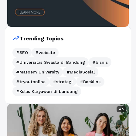
trending_up
Trending Topics
#SEO
#website
#Universitas Swasta di Bandung
#bisnis
#Masoem University
#MediaSosial
#tryoutonline
#strategi
#Backlink
#Kelas Karyawan di bandung
AD