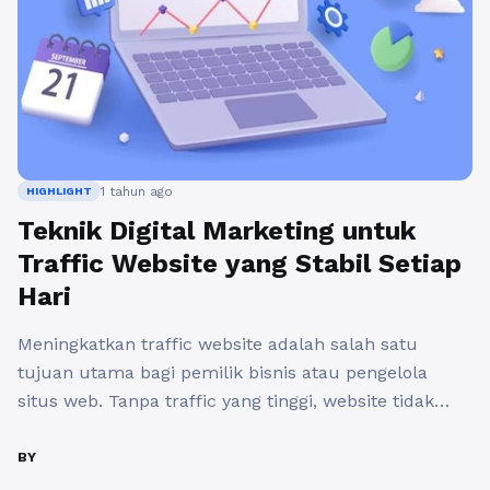
1 tahun ago
HIGHLIGHT
Teknik Digital Marketing untuk
Traffic Website yang Stabil Setiap
Hari
Meningkatkan traffic website adalah salah satu
tujuan utama bagi pemilik bisnis atau pengelola
situs web. Tanpa traffic yang tinggi, website tidak
dapat mencapai potensi maksimalnya dalam hal
konversi dan pemasaran. Oleh karena itu, penting
BY
untuk memahami berbagai teknik digital marketing