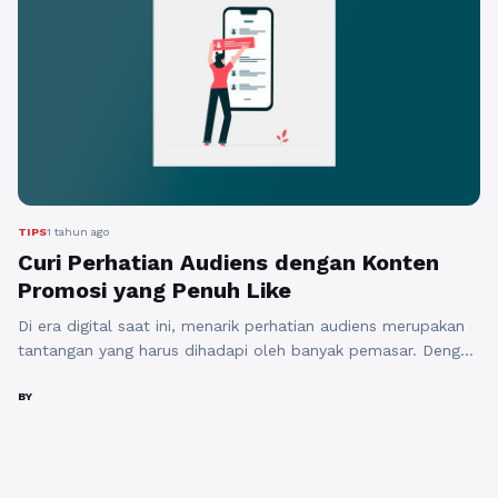
Baca Selengkapnya
TIPS
1 tahun ago
Curi Perhatian Audiens dengan Konten
Promosi yang Penuh Like
Di era digital saat ini, menarik perhatian audiens merupakan
tantangan yang harus dihadapi oleh banyak pemasar. Dengan
banyaknya konten yang bersaing di media sosial dan
platform online lainnya, penting untuk memiliki strategi
BY
promosi yang efektif. Salah satu cara yang ampuh untuk
mencapai tujuan ini adalah melalui penggunaan Jasa Like
Dalam artikel ini, kita akan membahas ...
Baca Selengkapnya