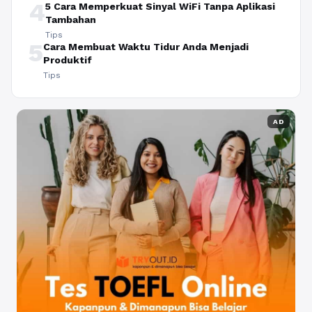
4
5 Cara Memperkuat Sinyal WiFi Tanpa Aplikasi
Tambahan
Tips
5
Cara Membuat Waktu Tidur Anda Menjadi
Produktif
Tips
AD