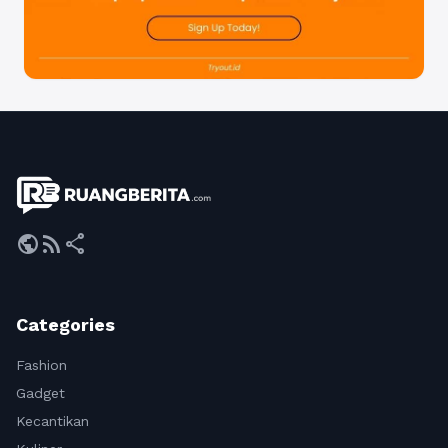
public
rss_feed
share
Categories
Fashion
Gadget
Kecantikan