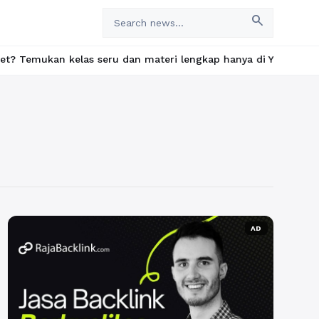
search
an kelas seru dan materi lengkap hanya di YukBelajar.com. Mulai 
AD