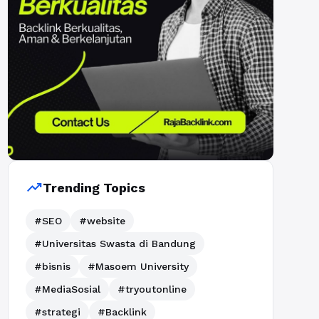
trending_up
Trending Topics
#SEO
#website
#Universitas Swasta di Bandung
#bisnis
#Masoem University
#MediaSosial
#tryoutonline
#strategi
#Backlink