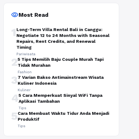
visibility
Most Read
1
Long-Term Villa Rental Bali in Canggu:
Negotiate 12 to 24 Months with Seasonal
Repairs, Rent Credits, and Renewal
Timing
Pariwisata
2
5 Tips Memilih Baju Couple Murah Tapi
Tidak Murahan
Fashion
3
7 Varian Bakso Antimainstream Wisata
Kuliner Indonesia
Kuliner
4
5 Cara Memperkuat Sinyal WiFi Tanpa
Aplikasi Tambahan
Tips
5
Cara Membuat Waktu Tidur Anda Menjadi
Produktif
Tips