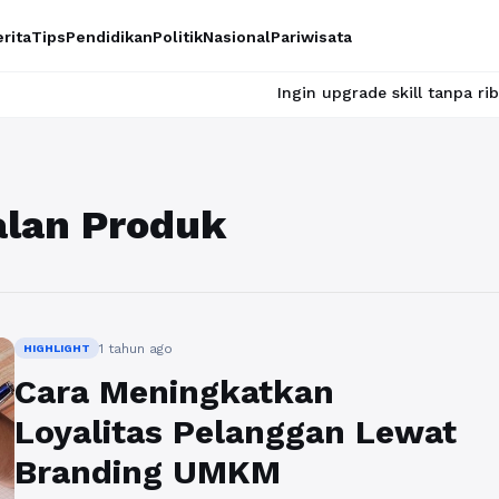
rita
Tips
Pendidikan
Politik
Nasional
Pariwisata
Ingin upgrade skill tanpa ribet? Temuk
alan Produk
1 tahun ago
HIGHLIGHT
Cara Meningkatkan
Loyalitas Pelanggan Lewat
Branding UMKM