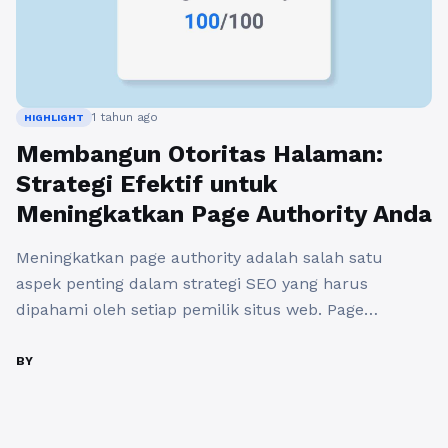
1 tahun ago
HIGHLIGHT
Membangun Otoritas Halaman:
Strategi Efektif untuk
Meningkatkan Page Authority Anda
Meningkatkan page authority adalah salah satu
aspek penting dalam strategi SEO yang harus
dipahami oleh setiap pemilik situs web. Page
authority adalah metrik yang digunakan untuk
memperkirakan seberapa baik halaman Anda dapat
BY
berperingkat di mesin pencari, terutama Google.
Ketika page authority Anda tinggi, peluang untuk
mendapatkan lebih banyak traffic dari hasil