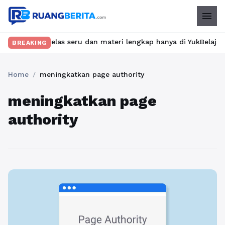
menu
mukan kelas seru dan materi lengkap hanya di YukBelajar.com. Mu
BREAKING
Home
/
meningkatkan page authority
meningkatkan page
authority