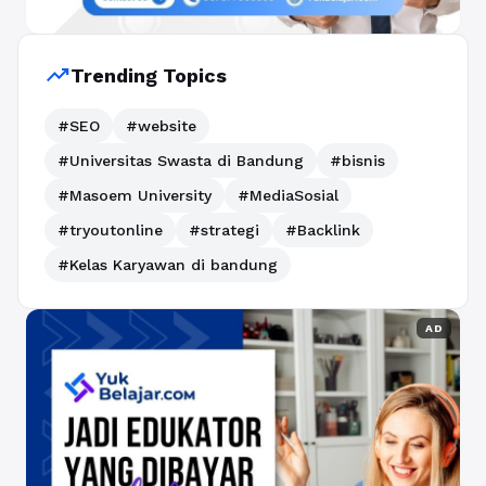
trending_up
Trending Topics
#SEO
#website
#Universitas Swasta di Bandung
#bisnis
#Masoem University
#MediaSosial
#tryoutonline
#strategi
#Backlink
#Kelas Karyawan di bandung
AD