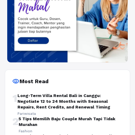
visibility
Most Read
1
Long-Term Villa Rental Bali in Canggu:
Negotiate 12 to 24 Months with Seasonal
Repairs, Rent Credits, and Renewal Timing
Pariwisata
2
5 Tips Memilih Baju Couple Murah Tapi Tidak
Murahan
Fashion