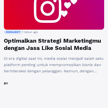
1 tahun ago
HIGHLIGHT
Optimalkan Strategi Marketingmu
dengan Jasa Like Sosial Media
Di era digital saat ini, media sosial menjadi salah satu
platform penting untuk mempromosikan bisnis dan
berinteraksi dengan pelanggan. Namun, dengan
jutaan konten yang bersaing untuk mendapatkan
perhatian pengguna, bagaimana cara menjadikan
BY
kontenmu lebih menonjol? Salah satu cara efektif
yang dapat membantu adalah dengan menggunakan
jasa like sosial media. Jasa ini tidak hanya membantu