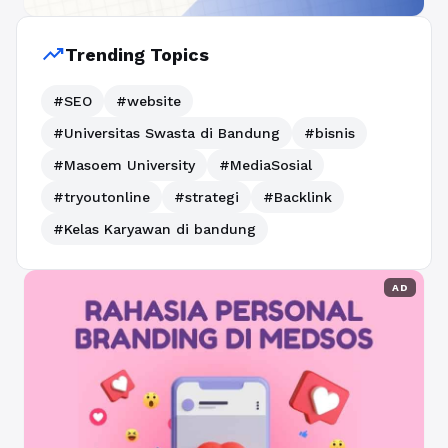
trending_up
Trending Topics
#SEO
#website
#Universitas Swasta di Bandung
#bisnis
#Masoem University
#MediaSosial
#tryoutonline
#strategi
#Backlink
#Kelas Karyawan di bandung
AD