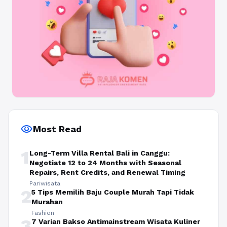
visibility
Most Read
1
Long-Term Villa Rental Bali in Canggu:
Negotiate 12 to 24 Months with Seasonal
Repairs, Rent Credits, and Renewal Timing
Pariwisata
2
5 Tips Memilih Baju Couple Murah Tapi Tidak
Murahan
Fashion
3
7 Varian Bakso Antimainstream Wisata Kuliner