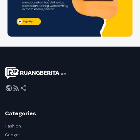
public
rss_feed
share
Categories
Fashion
Gadget