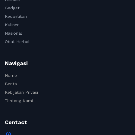
Gadget
Kecantikan
Kuliner
Nasional
Obat Herbal
Navigasi
Home
Berita
Kebijakan Privasi
Tentang Kami
Contact