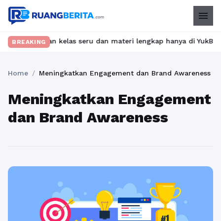
menu
 Temukan kelas seru dan materi lengkap hanya di YukBelajar.com.
BREAKING
Home
/
Meningkatkan Engagement dan Brand Awareness
Meningkatkan Engagement
dan Brand Awareness