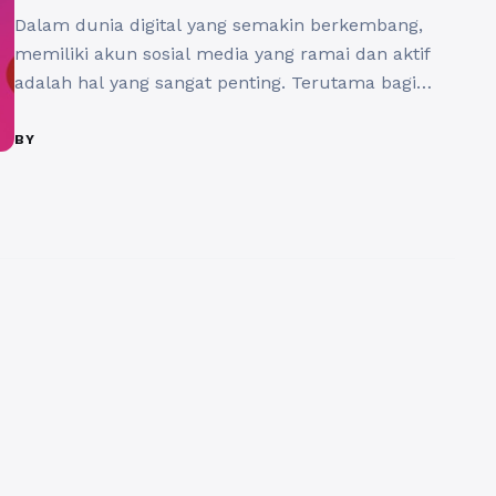
Dalam dunia digital yang semakin berkembang,
memiliki akun sosial media yang ramai dan aktif
adalah hal yang sangat penting. Terutama bagi
para pebisnis, influencer, dan kreator konten,
jumlah pengikut atau followers sering kali menjadi
BY
indikator keberhasilan. Namun, tidak jarang kita
menemukan akun sosial media yang sepi tanpa
interaksi. Jika Anda mengalami situasi ini, tidak
perlu ...
Baca Selengkapnya