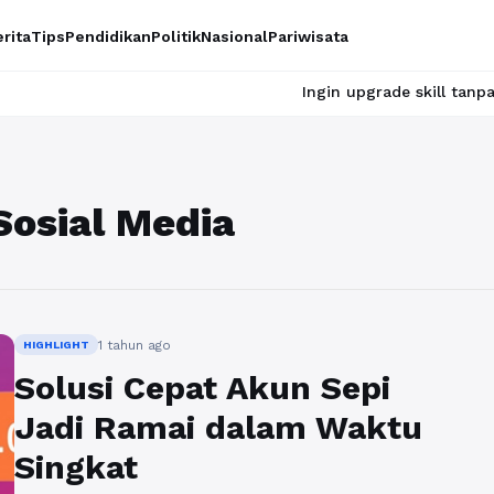
rita
Tips
Pendidikan
Politik
Nasional
Pariwisata
Ingin upgrade skill tanpa ribet? Te
osial Media
1 tahun ago
HIGHLIGHT
Solusi Cepat Akun Sepi
Jadi Ramai dalam Waktu
Singkat