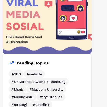
trending_up
Trending Topics
#SEO
#website
#Universitas Swasta di Bandung
#bisnis
#Masoem University
#MediaSosial
#tryoutonline
#strategi
#Backlink