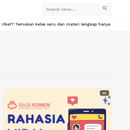
search
mukan kelas seru dan materi lengkap hanya di YukBelajar.com. Mu
AD