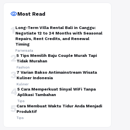
visibility
Most Read
1
Long-Term Villa Rental Bali in Canggu:
Negotiate 12 to 24 Months with Seasonal
Repairs, Rent Credits, and Renewal
Timing
Pariwisata
2
5 Tips Memilih Baju Couple Murah Tapi
Tidak Murahan
Fashion
3
7 Varian Bakso Antimainstream Wisata
Kuliner Indonesia
Kuliner
4
5 Cara Memperkuat Sinyal WiFi Tanpa
Aplikasi Tambahan
Tips
5
Cara Membuat Waktu Tidur Anda Menjadi
Produktif
Tips